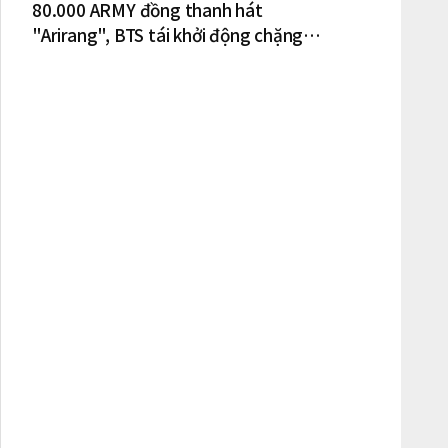
80.000 ARMY đồng thanh hát
"Arirang", BTS tái khởi động chặng
lưu diễn Bắc Mỹ tại New York – New
Jersey