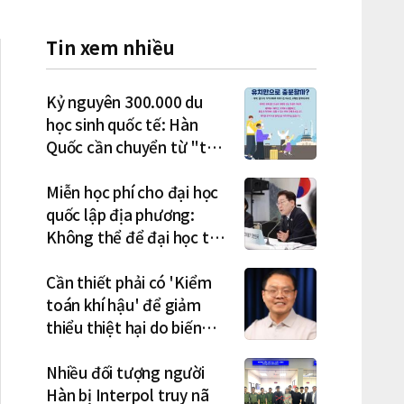
Tin xem nhiều
Kỷ nguyên 300.000 du
học sinh quốc tế: Hàn
Quốc cần chuyển từ "thu
hút" sang "học tập –
việc làm – định cư"
Miễn học phí cho đại học
quốc lập địa phương:
Không thể để đại học tư
chịu bất lợi
Cần thiết phải có 'Kiểm
toán khí hậu' để giảm
thiểu thiệt hại do biến
đổi khí hậu
Nhiều đối tượng người
Hàn bị Interpol truy nã