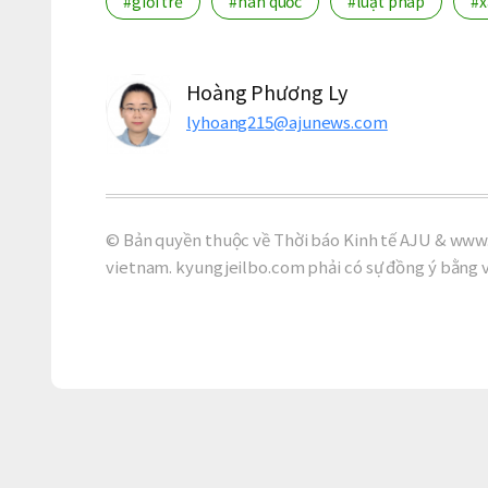
#giới trẻ
#hàn quốc
#luật pháp
#x
Hoàng Phương Ly
lyhoang215@ajunews.com
© Bản quyền thuộc về Thời báo Kinh tế AJU & www.
vietnam. kyungjeilbo.com phải có sự đồng ý bằng 