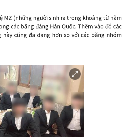
hệ MZ (những người sinh ra trong khoảng từ năm
trong các băng đảng Hàn Quốc. Thêm vào đó các
g này cũng đa dạng hơn so với các băng nhóm
이
미
지
확
대