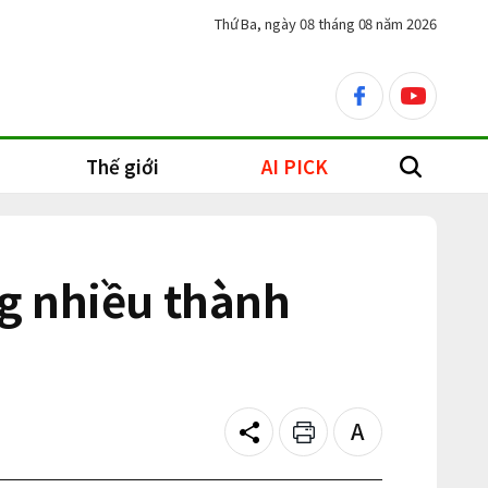
Thứ Ba, ngày 08 tháng 08 năm 2026
facebook
youtube
Thế giới
AI PICK
search
g nhiều thành
Share
Print
Text
size