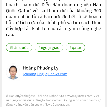
hoạch tham dự 'Diễn đàn doanh nghiệp Hàn
Quốc-Qatar' với sự tham dự của khoảng 300
doanh nhân từ cả hai nước để tiết lộ kế hoạch
hỗ trợ tích cực của chính phủ và tìm cách thúc
đẩy hợp tác kinh tế cho các ngành công nghệ
cao.
#hàn quốc
#ngoại giao
#qatar
Hoàng Phương Ly
lyhoang215@ajunews.com
© Bản quyền thuộc về Thời báo Kinh tế AJU & www.ajunews.com: Việc
sử dụng các nội dung đăng tải trên vietnam. kyungjeilbo.com phải có sự
đồng ý bằng văn bản của Aju News Corporation.