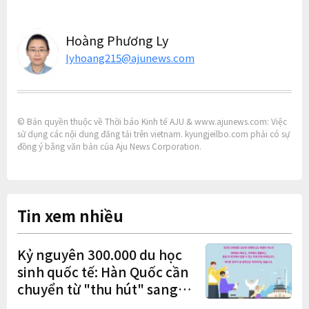
Hoàng Phương Ly
lyhoang215@ajunews.com
© Bản quyền thuộc về Thời báo Kinh tế AJU & www.ajunews.com: Việc
sử dụng các nội dung đăng tải trên vietnam. kyungjeilbo.com phải có sự
đồng ý bằng văn bản của Aju News Corporation.
Tin xem nhiều
Kỷ nguyên 300.000 du học
sinh quốc tế: Hàn Quốc cần
chuyển từ "thu hút" sang
"học tập – việc làm – định