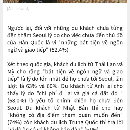
[Ảnh=Internet]
Ngược lại, đối với những du khách chưa từng
đến thăm Seoul lý do cho việc chưa đến thủ đô
của Hàn Quốc là vì "những bất tiện về ngôn
ngữ và giao tiếp" (52,4%).
Xét theo quốc gia, khách du lịch từ Thái Lan và
Mỹ cho rằng "bất tiện về ngôn ngữ và giao
tiếp" là lý do lớn nhất để họ chưa tới Seoul, lần
lượt là 63% và 60%. Du khách từ Anh lại cho
thấy lý do "chi phí đi lại và giá cả đắt đỏ "
(68,0%) là yếu tố chính khiến họ chưa đến
Seoul. Du khách từ Nhật Bản thì cho hay
"không có địa điểm tham quan muốn đến"
(74%) còn khách du lịch Trung Quốc thì trả lời
"vì đồ ăn có vẻ không hấp dẫn" (51%).