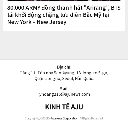
80.000 ARMY đồng thanh hát "Arirang", BTS
tái khởi động chặng lưu diễn Bắc Mỹ tại
New York – New Jersey
Địa chỉ:
Tầng 11, Tòa nhà Samkyung, 13 Jong-ro 5-ga,
Quận Jongno, Seoul, Hàn Quốc.
Mail:
lyhoang215@ajunews.com
Kinh
tế
AJU
Copyright ⓒ 2026 By
Ajunews Corporation,
All Rights Reserved.