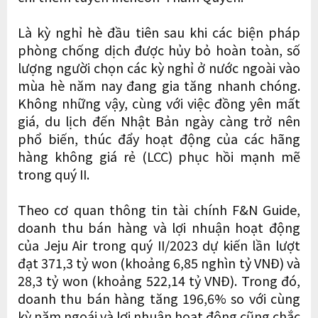
Là kỳ nghỉ hè đầu tiên sau khi các biện pháp
phòng chống dịch được hủy bỏ hoàn toàn, số
lượng người chọn các kỳ nghỉ ở nước ngoài vào
mùa hè năm nay đang gia tăng nhanh chóng.
Không những vậy, cùng với việc đồng yên mất
giá, du lịch đến Nhật Bản ngày càng trở nên
phổ biến, thúc đẩy hoạt động của các hãng
hàng không giá rẻ (LCC) phục hồi mạnh mẽ
trong quý II.
Theo cơ quan thông tin tài chính F&N Guide,
doanh thu bán hàng và lợi nhuận hoạt động
của Jeju Air trong quý II/2023 dự kiến ​​lần lượt
đạt 371,3 tỷ won (khoảng 6,85 nghìn tỷ VNĐ) và
28,3 tỷ won (khoảng 522,14 tỷ VNĐ). Trong đó,
doanh thu bán hàng tăng 196,6% so với cùng
kỳ năm ngoái và lợi nhuận hoạt động cũng chắc