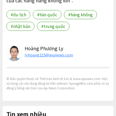
của các hãng hàng không lớn".
#du lịch
#hàn quốc
#hàng không
#nhật bản
#trung quốc
Hoàng Phương Ly
lyhoang215@ajunews.com
© Bản quyền thuộc về Thời báo Kinh tế AJU & www.ajunews.com: Việc
sử dụng các nội dung đăng tải trên vietnam. kyungjeilbo.com phải có sự
đồng ý bằng văn bản của Aju News Corporation.
Tin xem nhiều