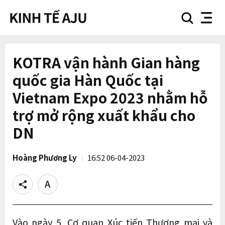
search
nav
button
button
KOTRA vận hành Gian hàng
quốc gia Hàn Quốc tại
Vietnam Expo 2023 nhằm hỗ
trợ mở rộng xuất khẩu cho
DN
Hoàng Phương Ly
16:52 06-04-2023
Share
Text
size
Vào ngày 5, Cơ quan Xúc tiến Thương mại và