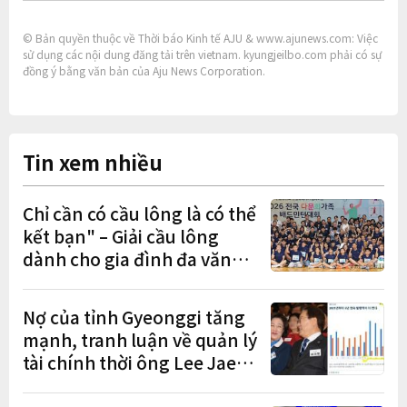
© Bản quyền thuộc về Thời báo Kinh tế AJU & www.ajunews.com: Việc
sử dụng các nội dung đăng tải trên vietnam. kyungjeilbo.com phải có sự
đồng ý bằng văn bản của Aju News Corporation.
Tin xem nhiều
Chỉ cần có cầu lông là có thể
kết bạn" – Giải cầu lông
dành cho gia đình đa văn
hóa diễn ra sôi nổi
Nợ của tỉnh Gyeonggi tăng
mạnh, tranh luận về quản lý
tài chính thời ông Lee Jae-
myung lan rộng