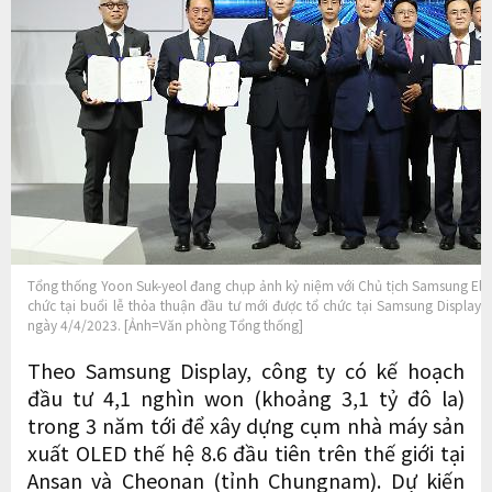
Tổng thống Yoon Suk-yeol đang chụp ảnh kỷ niệm với Chủ tịch Samsung Elec
chức tại buổi lễ thỏa thuận đầu tư mới được tổ chức tại Samsung Displa
ngày 4/4/2023. [Ảnh=Văn phòng Tổng thống]
Theo Samsung Display, công ty có kế hoạch
đầu tư 4,1 nghìn won (khoảng 3,1 tỷ đô la)
trong 3 năm tới để xây dựng cụm nhà máy sản
xuất OLED thế hệ 8.6 đầu tiên trên thế giới tại
Ansan và Cheonan (tỉnh Chungnam). Dự kiến