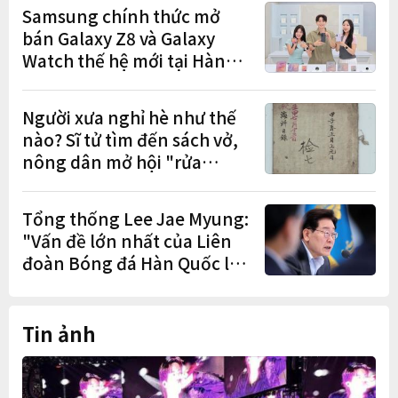
cư"
Samsung chính thức mở
bán Galaxy Z8 và Galaxy
Watch thế hệ mới tại Hàn
Quốc, lập kỷ lục 1,44 triệu
đơn đặt trước
Người xưa nghỉ hè như thế
nào? Sĩ tử tìm đến sách vở,
nông dân mở hội "rửa
cuốc" sau mùa vụ
Tổng thống Lee Jae Myung:
"Vấn đề lớn nhất của Liên
đoàn Bóng đá Hàn Quốc là
cơ cấu thiếu dân chủ và tình
trạng nắm quyền quá lâu"
Tin ảnh