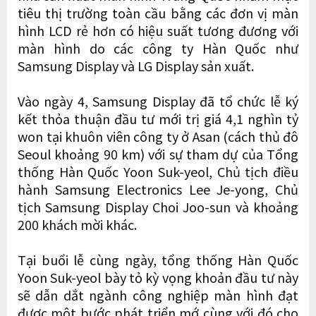
tiêu thị trường toàn cầu bằng các đơn vị màn
hình LCD rẻ hơn có hiệu suất tương đương với
màn hình do các công ty Hàn Quốc như
Samsung Display và LG Display sản xuất.
Vào ngày 4, Samsung Display đã tổ chức lễ ký
kết thỏa thuận đầu tư mới trị giá 4,1 nghìn tỷ
won tại khuôn viên công ty ở Asan (cách thủ đô
Seoul khoảng 90 km) với sự tham dự của Tổng
thống Hàn Quốc Yoon Suk-yeol, Chủ tịch điều
hành Samsung Electronics Lee Je-yong, Chủ
tịch Samsung Display Choi Joo-sun và khoảng
200 khách mời khác.
Tại buổi lễ cùng ngày, tổng thống Hàn Quốc
Yoon Suk-yeol bày tỏ kỳ vọng khoản đầu tư này
sẽ dẫn dắt ngành công nghiệp màn hình đạt
được một bước phát triển mớ cùng với đó cho