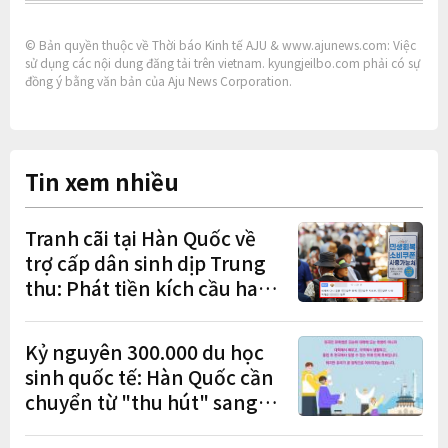
© Bản quyền thuộc về Thời báo Kinh tế AJU & www.ajunews.com: Việc
sử dụng các nội dung đăng tải trên vietnam. kyungjeilbo.com phải có sự
đồng ý bằng văn bản của Aju News Corporation.
Tin xem nhiều
Tranh cãi tại Hàn Quốc về
trợ cấp dân sinh dịp Trung
thu: Phát tiền kích cầu hay
gánh nặng cho tương lai?
Kỷ nguyên 300.000 du học
sinh quốc tế: Hàn Quốc cần
chuyển từ "thu hút" sang
"học tập – việc làm – định