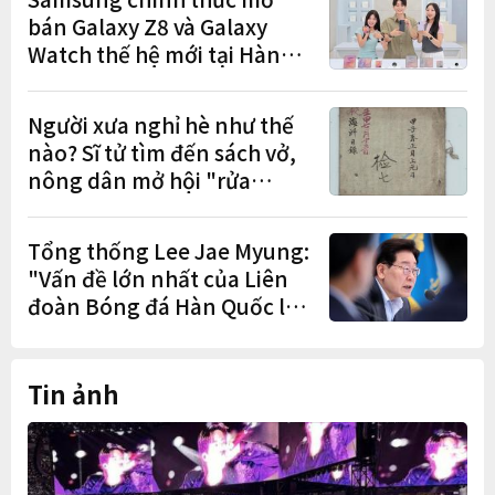
bán Galaxy Z8 và Galaxy
Watch thế hệ mới tại Hàn
Quốc, lập kỷ lục 1,44 triệu
đơn đặt trước
Người xưa nghỉ hè như thế
nào? Sĩ tử tìm đến sách vở,
nông dân mở hội "rửa
cuốc" sau mùa vụ
Tổng thống Lee Jae Myung:
"Vấn đề lớn nhất của Liên
đoàn Bóng đá Hàn Quốc là
cơ cấu thiếu dân chủ và tình
trạng nắm quyền quá lâu"
Tin ảnh