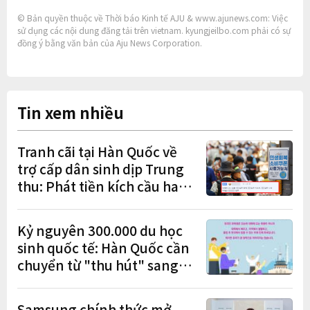
© Bản quyền thuộc về Thời báo Kinh tế AJU & www.ajunews.com: Việc
sử dụng các nội dung đăng tải trên vietnam. kyungjeilbo.com phải có sự
đồng ý bằng văn bản của Aju News Corporation.
Tin xem nhiều
Tranh cãi tại Hàn Quốc về
trợ cấp dân sinh dịp Trung
thu: Phát tiền kích cầu hay
gánh nặng cho tương lai?
Kỷ nguyên 300.000 du học
sinh quốc tế: Hàn Quốc cần
chuyển từ "thu hút" sang
"học tập – việc làm – định
cư"
Samsung chính thức mở