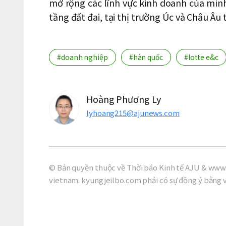
mở rộng các lĩnh vực kinh doanh của mình
tầng đất đai, tại thị trường Úc và Châu Âu 
#doanh nghiệp
#hàn quốc
#lotte e&c
Hoàng Phương Ly
lyhoang215@ajunews.com
© Bản quyền thuộc về Thời báo Kinh tế AJU & www.
vietnam. kyungjeilbo.com phải có sự đồng ý bằng 