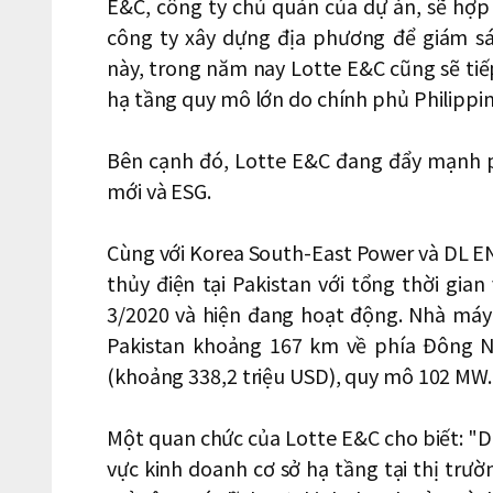
E&C, công ty chủ quản của dự án, sẽ hợp 
công ty xây dựng địa phương để giám sá
này, trong năm nay Lotte E&C cũng sẽ tiếp
hạ tầng quy mô lớn do chính phủ Philippin
Bên cạnh đó, Lotte E&C đang đẩy mạnh p
mới và ESG.
Cùng với Korea South-East Power và DL EN
thủy điện tại Pakistan với tổng thời gi
3/2020 và hiện đang hoạt động. Nhà máy
Pakistan khoảng 167 km về phía Đông N
(khoảng 338,2 triệu USD), quy mô 102 MW.
Một quan chức của Lotte E&C cho biết: "D
vực kinh doanh cơ sở hạ tầng tại thị trư