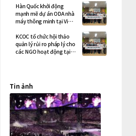
Hàn Quốc khởi động
mạnh mẽ dự án ODA nhà
máy thông minh tại Việt
Nam, mở trung tâm điều
phối ở Hà Nội
KCOC tổ chức hội thảo
quản lý rủi ro pháp lý cho
các NGO hoạt động tại
Việt Nam
Tin ảnh