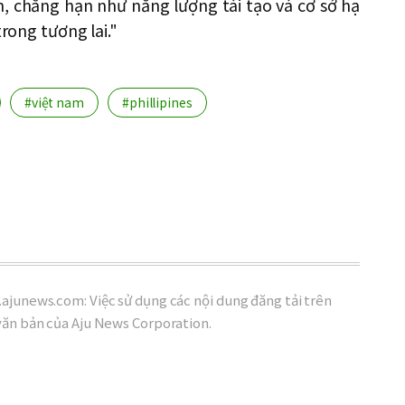
, chẳng hạn như năng lượng tái tạo và cơ sở hạ
trong tương lai."
#việt nam
#phillipines
ajunews.com: Việc sử dụng các nội dung đăng tải trên
văn bản của Aju News Corporation.