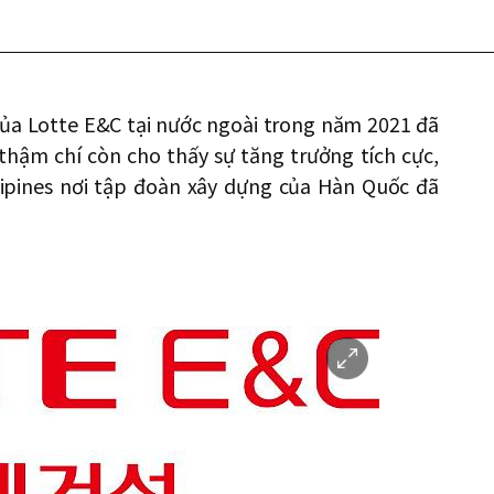
 của Lotte E&C tại nước ngoài trong năm 2021 đã
thậm chí còn cho thấy sự tăng trưởng tích cực,
llipines nơi tập đoàn xây dựng của Hàn Quốc đã
이
미
지
확
대