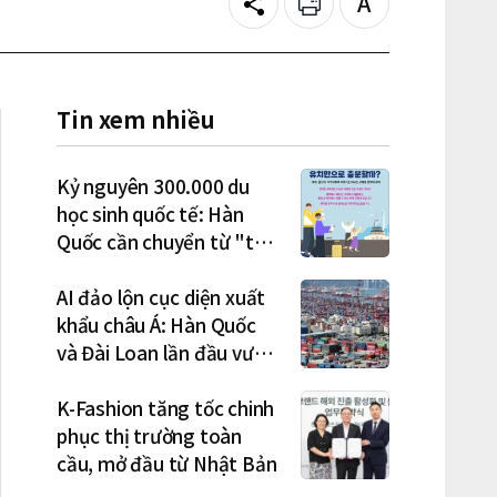
Share
Print
Text
size
Tin xem nhiều
Kỷ nguyên 300.000 du
học sinh quốc tế: Hàn
Quốc cần chuyển từ "thu
hút" sang "học tập –
việc làm – định cư"
AI đảo lộn cục diện xuất
khẩu châu Á: Hàn Quốc
và Đài Loan lần đầu vượt
Nhật Bản
K-Fashion tăng tốc chinh
phục thị trường toàn
cầu, mở đầu từ Nhật Bản