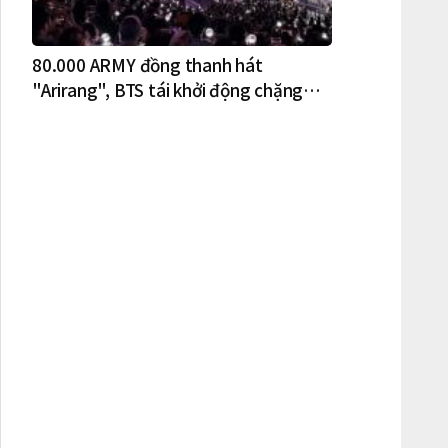
80.000 ARMY đồng thanh hát
"Arirang", BTS tái khởi động chặng
lưu diễn Bắc Mỹ tại New York – New
Jersey