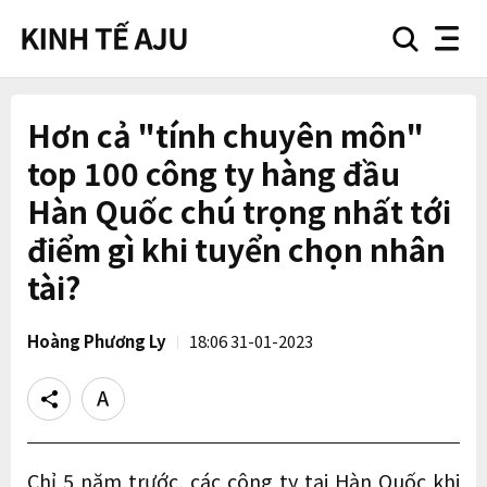
search
nav
button
button
Hơn cả "tính chuyên môn"
top 100 công ty hàng đầu
Hàn Quốc chú trọng nhất tới
điểm gì khi tuyển chọn nhân
tài?
Hoàng Phương Ly
18:06 31-01-2023
Share
Text
size
Chỉ 5 năm trước, các công ty tại Hàn Quốc khi