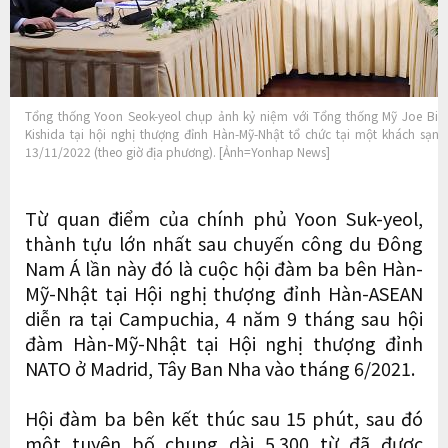
Tổng thống Yoon Seok-yeol chụp ảnh kỷ niệm với Tổng thống Mỹ Joe Bi
Kishida tại hội nghị thượng đỉnh Hàn-Mỹ-Nhật tổ chức tại một khách s
13/11/2022 (theo giờ địa phương). [Ảnh=Yonhap News]
Từ quan điểm của chính phủ Yoon Suk-yeol,
thành tựu lớn nhất sau chuyến công du Đông
Nam Á lần này đó là cuộc hội đàm ba bên Hàn-
Mỹ-Nhật tại Hội nghị thượng đỉnh Hàn-ASEAN
diễn ra tại Campuchia, 4 năm 9 tháng sau hội
đàm Hàn-Mỹ-Nhật tại Hội nghị thượng đỉnh
NATO ở Madrid, Tây Ban Nha vào tháng 6/2021.
Hội đàm ba bên kết thúc sau 15 phút, sau đó
một tuyên bố chung dài 5.300 từ đã được