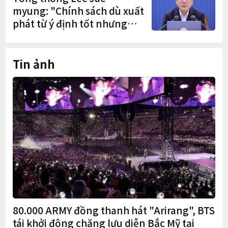
myung: "Chính sách dù xuất
phát từ ý định tốt nhưng
nếu gây thiệt hại cho người
dân thì thà không làm còn
hơn"
Tin ảnh
80.000 ARMY đồng thanh hát "Arirang", BTS
tái khởi động chặng lưu diễn Bắc Mỹ tại