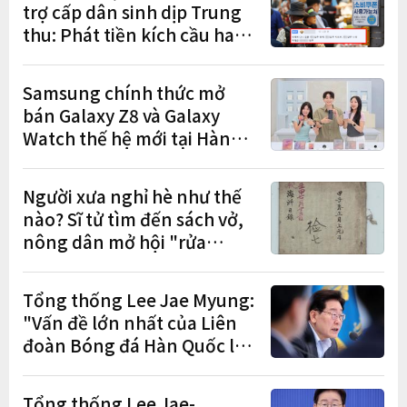
trợ cấp dân sinh dịp Trung
thu: Phát tiền kích cầu hay
gánh nặng cho tương lai?
Samsung chính thức mở
bán Galaxy Z8 và Galaxy
Watch thế hệ mới tại Hàn
Quốc, lập kỷ lục 1,44 triệu
đơn đặt trước
Người xưa nghỉ hè như thế
nào? Sĩ tử tìm đến sách vở,
nông dân mở hội "rửa
cuốc" sau mùa vụ
Tổng thống Lee Jae Myung:
"Vấn đề lớn nhất của Liên
đoàn Bóng đá Hàn Quốc là
cơ cấu thiếu dân chủ và tình
trạng nắm quyền quá lâu"
Tổng thống Lee Jae-