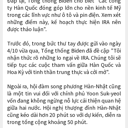
Đáp lại, Tổng thống Biden cho biết "Các công
ty Hàn Quốc đóng góp lớn cho nền kinh tế Mỹ
trong các lĩnh vực như ô tô và pin điện. Xem xét
những điểm này, kế hoạch thực hiện IRA nên
được thảo luận".
Trước đó, trong bức thư tay được gửi vào ngày
4/10 vừa qua, Tổng thống Biden đã đề cập "Tôi
nhận thức rõ những lo ngại về IRA. Chúng tôi sẽ
tiếp tục các cuộc tham vấn giữa Hàn Quốc và
Hoa Kỳ với tinh thần trung thực và cởi mở".
Ngoài ra, hội đàm song phương Hàn-Nhật cũng
là một tin vui đối với chính phủ Yoon Suk-yeol
vốn đang không ngừng nỗ lực cải thiện quan hệ
giữa hai nước. Hội nghị thượng đỉnh Hàn-Nhật
cũng kéo dài hơn 20 phút so với dự kiến, diễn ra
trong tổng cộng khoảng 50 phút.