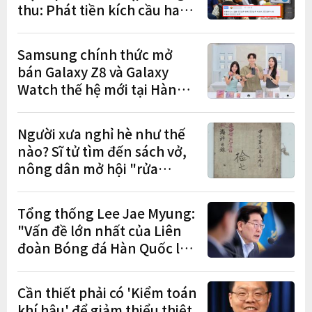
thu: Phát tiền kích cầu hay
gánh nặng cho tương lai?
Samsung chính thức mở
bán Galaxy Z8 và Galaxy
Watch thế hệ mới tại Hàn
Quốc, lập kỷ lục 1,44 triệu
đơn đặt trước
Người xưa nghỉ hè như thế
nào? Sĩ tử tìm đến sách vở,
nông dân mở hội "rửa
cuốc" sau mùa vụ
Tổng thống Lee Jae Myung:
"Vấn đề lớn nhất của Liên
đoàn Bóng đá Hàn Quốc là
cơ cấu thiếu dân chủ và tình
trạng nắm quyền quá lâu"
Cần thiết phải có 'Kiểm toán
khí hậu' để giảm thiểu thiệt