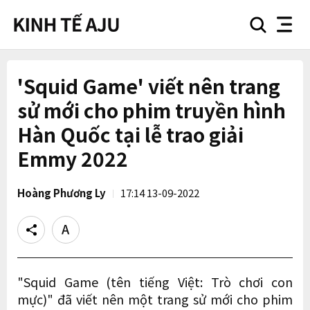
search
nav
button
button
'Squid Game' viết nên trang
sử mới cho phim truyền hình
Hàn Quốc tại lễ trao giải
Emmy 2022
Hoàng Phương Ly
17:14 13-09-2022
Share
Text
size
"Squid Game (tên tiếng Việt: Trò chơi con
mực)" đã viết nên một trang sử mới cho phim