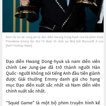
Nam tài tử Lee Jung-jae và đạo diễn Hwang Dong-hyuk của bộ phim truyền h
Primetime Emmy lần thứ 74 được tổ chức tại Nhà hát Microsoft ở Los 
[Ảnh=Yonhap News]
Đạo diễn Hwang Dong-hyuk và nam diễn viên
chính Lee Jung-jae đã trở thành người Hàn
Quốc·người không nói tiếng Anh đầu tiên giành
được Giải thưởng Emmy danh giá cho hạng
mục Đạo diễn xuất sắc nhất và Nam diễn viên
chính xuất sắc nhất.
"Squid Game" là một bộ phim truyền hình kể