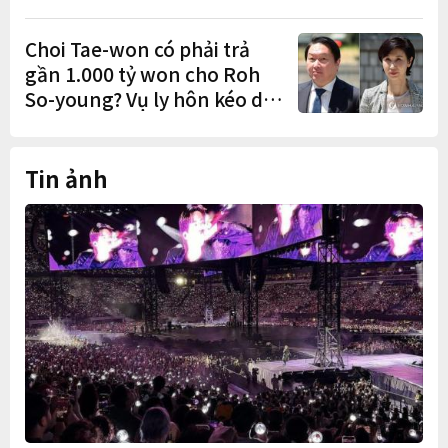
Trung Quốc
Choi Tae-won có phải trả
gần 1.000 tỷ won cho Roh
So-young? Vụ ly hôn kéo dài
9 năm sắp có phán quyết
cuối cùng
Tin ảnh