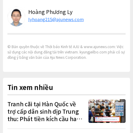
Hoàng Phương Ly
lyhoang215@ajunews.com
© Bản quyền thuộc về Thời báo Kinh tế AJU & www.ajunews.com: Việc
sử dụng các nội dung đăng tải trên vietnam. kyungjeilbo.com phải có sự
đồng ý bằng văn bản của Aju News Corporation.
Tin xem nhiều
Tranh cãi tại Hàn Quốc về
trợ cấp dân sinh dịp Trung
thu: Phát tiền kích cầu hay
gánh nặng cho tương lai?