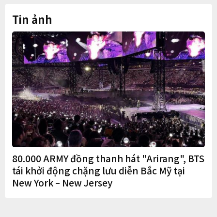
dân thì thà không làm còn
hơn"
Tin ảnh
80.000 ARMY đồng thanh hát "Arirang", BTS
tái khởi động chặng lưu diễn Bắc Mỹ tại
New York – New Jersey