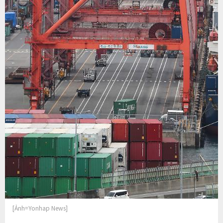
[Ảnh=Yonhap News]