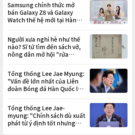
Samsung chính thức mở
bán Galaxy Z8 và Galaxy
Watch thế hệ mới tại Hàn
Quốc, lập kỷ lục 1,44 triệu
đơn đặt trước
Người xưa nghỉ hè như thế
nào? Sĩ tử tìm đến sách vở,
nông dân mở hội "rửa
cuốc" sau mùa vụ
Tổng thống Lee Jae Myung:
"Vấn đề lớn nhất của Liên
đoàn Bóng đá Hàn Quốc là
cơ cấu thiếu dân chủ và tình
trạng nắm quyền quá lâu"
Tổng thống Lee Jae-
myung: "Chính sách dù xuất
phát từ ý định tốt nhưng
nếu gây thiệt hại cho người