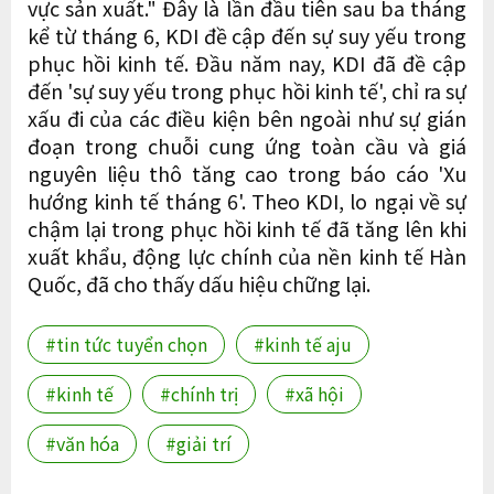
vực sản xuất." Đây là lần đầu tiên sau ba tháng
kể từ tháng 6, KDI đề cập đến sự suy yếu trong
phục hồi kinh tế. Đầu năm nay, KDI đã đề cập
đến 'sự suy yếu trong phục hồi kinh tế', chỉ ra sự
xấu đi của các điều kiện bên ngoài như sự gián
đoạn trong chuỗi cung ứng toàn cầu và giá
nguyên liệu thô tăng cao trong báo cáo 'Xu
hướng kinh tế tháng 6'. Theo KDI, lo ngại về sự
chậm lại trong phục hồi kinh tế đã tăng lên khi
xuất khẩu, động lực chính của nền kinh tế Hàn
Quốc, đã cho thấy dấu hiệu chững lại.
#tin tức tuyển chọn
#kinh tế aju
#kinh tế
#chính trị
#xã hội
#văn hóa
#giải trí