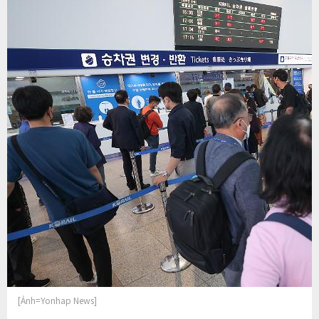
[Ảnh=Yonhap News]