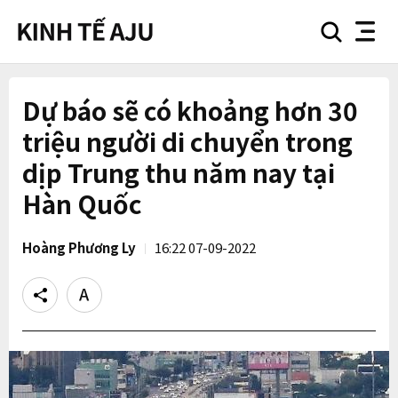
search
nav
button
button
Dự báo sẽ có khoảng hơn 30
triệu người di chuyển trong
dịp Trung thu năm nay tại
Hàn Quốc
Hoàng Phương Ly
16:22 07-09-2022
Share
Text
size