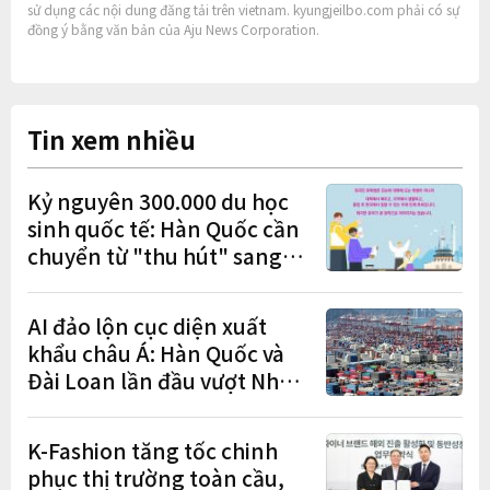
sử dụng các nội dung đăng tải trên vietnam. kyungjeilbo.com phải có sự
đồng ý bằng văn bản của Aju News Corporation.
Tin xem nhiều
Kỷ nguyên 300.000 du học
sinh quốc tế: Hàn Quốc cần
chuyển từ "thu hút" sang
"học tập – việc làm – định
cư"
AI đảo lộn cục diện xuất
khẩu châu Á: Hàn Quốc và
Đài Loan lần đầu vượt Nhật
Bản
K-Fashion tăng tốc chinh
phục thị trường toàn cầu,