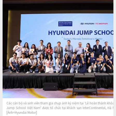
Các cán bộ và sinh viên tham gia chụp ảnh kỷ niệm tại 'Lễ hoàn thành khóa 
Jump School Việt Nam' được tổ chức tại khách sạn InterContinental, Hà N
[Ảnh=Hyundai Motor]