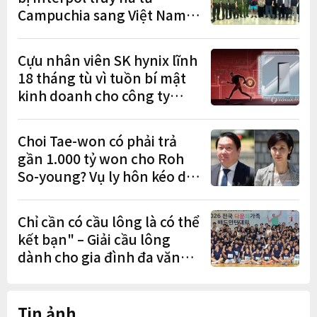
Campuchia sang Việt Nam
lần lượt sa lưới
Cựu nhân viên SK hynix lĩnh
18 tháng tù vì tuồn bí mật
kinh doanh cho công ty
Trung Quốc
Choi Tae-won có phải trả
gần 1.000 tỷ won cho Roh
So-young? Vụ ly hôn kéo dài
9 năm sắp có phán quyết
cuối cùng
Chỉ cần có cầu lông là có thể
kết bạn" – Giải cầu lông
dành cho gia đình đa văn
hóa diễn ra sôi nổi
Tin ảnh