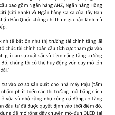
àn cầu bao gồm Ngân hàng ANZ, Ngân hàng Hồng
ti (Citi Bank) và Ngân hàng Caixa của Tây Ban
khẩu Hàn Quốc không chỉ tham gia bảo lãnh mà
iếp.
kinh tế bất ổn như thị trường tài chính tăng lãi
 tổ chức tài chính toàn cầu tích cực tham gia vào
h giá cao sự xuất sắc và tiềm năng tăng trưởng
 đó, chúng tôi có thể huy động vốn quy mô lớn
dài."
u tư vào cơ sở sản xuất cho nhà máy Paju (tấm
 nhằm phát triển các thị trường mới bằng cách
 cỡ vừa và nhỏ cũng như củng cố động cơ tăng
ản đầu tư đã được quyết định vào thời điểm đó,
sử dụng để mở rộng dây chuyền mô-đun OLED tại