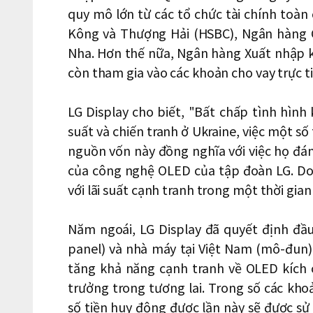
quy mô lớn từ các tổ chức tài chính to
Kông và Thượng Hải (HSBC), Ngân hàng Ci
Nha. Hơn thế nữa, Ngân hàng Xuất nhập 
còn tham gia vào các khoản cho vay trực t
LG Display cho biết, "Bất chấp tình hình 
suất và chiến tranh ở Ukraine, việc một số
nguồn vốn này đồng nghĩa với việc họ đán
của công nghệ OLED của tập đoàn LG. Do
với lãi suất cạnh tranh trong một thời gian 
Năm ngoái, LG Display đã quyết định đầ
panel) và nhà máy tại Việt Nam (mô-đun)
tăng khả năng cạnh tranh về OLED kích
trưởng trong tương lai. Trong số các kho
số tiền huy động được lần này sẽ được 