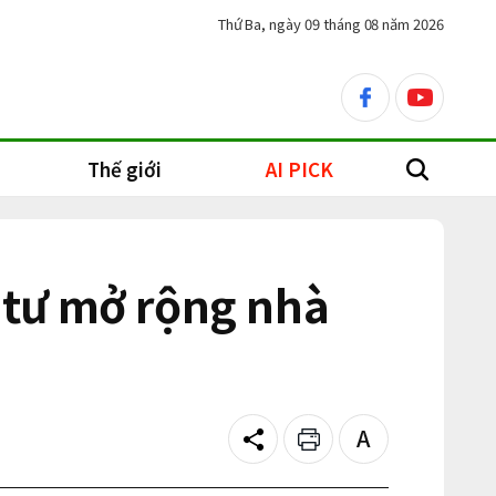
Thứ Ba, ngày 09 tháng 08 năm 2026
facebook
youtube
Thế giới
AI PICK
search
 tư mở rộng nhà
Share
Print
Text
size