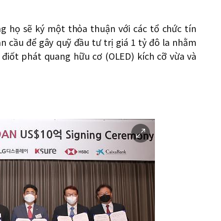
g họ sẽ ký một thỏa thuận với các tổ chức tín
 cầu để gây quỹ đầu tư trị giá 1 tỷ đô la nhằm
 điốt phát quang hữu cơ (OLED) kích cỡ vừa và
이
미
지
확
대