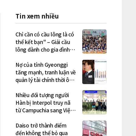
Tin xem nhiều
Chỉ cần có cầu lông là có
thể kết bạn" – Giải cầu
lông dành cho gia đình
đa văn hóa diễn ra sôi nổi
Nợ của tỉnh Gyeonggi
tăng mạnh, tranh luận về
quản lý tài chính thời ông
Lee Jae-myung lan rộng
Nhiều đối tượng người
Hàn bị Interpol truy nã
từ Campuchia sang Việt
Nam lần lượt sa lưới
Daiso trở thành điểm
đến không thể bỏ qua