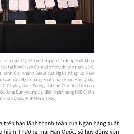
u tư trị giá 1 tỷ USD với Cơ quan Tín dụng Xuất khẩu
cầu tại Khách sạn Conrad ở Yeouido vào ngày 15/6.
iều hành Chi nhánh Seoul của Ngân hàng Úc New
ấp cao của Ngân hàng Xuất nhập khẩu Hàn Quốc,
LG Display, Baek Seung-dal Phó Chủ tịch Cấp cao
ốc, Jung Eun-young Đại diện Ngân hàng HSBC Hàn
ank Hàn Quốc. [Ảnh=LG Display]
ựa trên bảo lãnh thanh toán của Ngân hàng Xuất
o hiểm Thương mại Hàn Quốc, sẽ huy động vốn