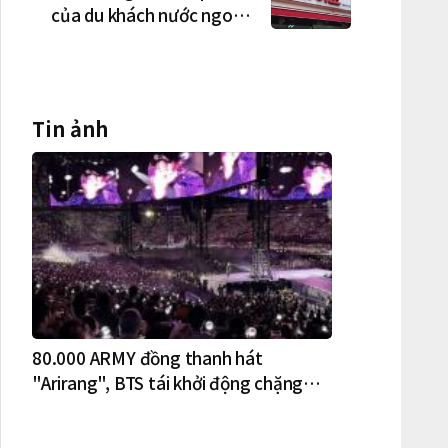
của du khách nước ngoài
tại Hàn Quốc
Tin ảnh
80.000 ARMY đồng thanh hát
"Arirang", BTS tái khởi động chặng
lưu diễn Bắc Mỹ tại New York – New
Jersey