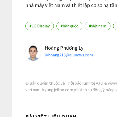
nhà máy Việt Nam và thiết lập cơ sở hạ tần
#LG Display
#hàn quốc
#việt nam
Hoàng Phương Ly
lyhoang215@ajunews.com
© Bản quyền thuộc về Thời báo Kinh tế AJU & www.
vietnam. kyungjeilbo.com phải có sự đồng ý bằng 
BÀI VIẾT LIÊN QUAN