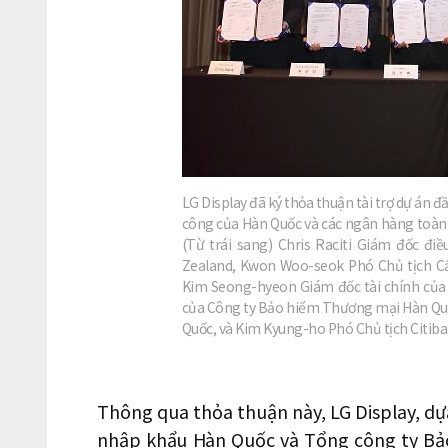
LG Display đã ký thỏa thuận tài trợ dự án đầ
công của Hàn Quốc và các ngân hàng toàn 
(Từ trái sang) Chris Raciti Giám đốc đ
Zealand, Kwon Woo-seok Phó Chủ tịch C
Kim Seong-hyeon Giám đốc tài chính của 
của Công ty Bảo hiểm Thương mại Hàn Qu
Quốc, và Kim Kyung-ho Phó Chủ tịch Citib
Thông qua thỏa thuận này, LG Display, d
nhập khẩu Hàn Quốc và Tổng công ty Bả