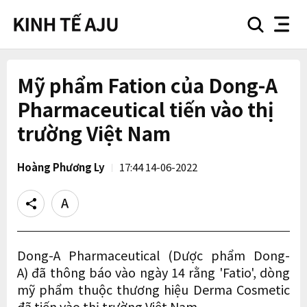
search
nav
button
button
Mỹ phẩm Fation của Dong-A
Pharmaceutical tiến vào thị
trường Việt Nam
Hoàng Phương Ly
17:44 14-06-2022
Share
Text
size
Dong-A Pharmaceutical (Dược phẩm Dong-
A) đã thông báo vào ngày 14 rằng 'Fatio', dòng
mỹ phẩm thuộc thương hiệu Derma Cosmetic
đã tiến vào thị trường Việt Nam.