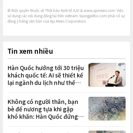
© Bản quyền thuộc về Thời báo Kinh tế AJU & www.ajunews.com: Việc
sử dụng các nội dung đăng tải trên vietnam. kyungjeilbo.com phải có sự
đồng ý bằng văn bản của Aju News Corporation.
Tin xem nhiều
Hàn Quốc hướng tới 30 triệu
khách quốc tế: AI sẽ thiết kế
lại ngành du lịch như thế
nào?
Không có người thân, bạn
bè để nương tựa khi gặp
khó khăn: Hàn Quốc đứng
cuối OECD