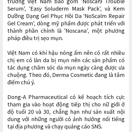
trường Việt Nam bao gồm 'Noscar9 Trouble
Serum', 'Easy Soluderm Mask Pack', và Kem
Dưỡng Dạng Gel Phục Hồi Da 'NoScalm Repair
Gel Cream', dòng mỹ phẩm được phát triển với
thành phần chính là 'Noscana', một phương
pháp điều trị sẹo mụn.
Việt Nam có khí hậu nóng ẩm nên có rất nhiều
chị em có làn da bị mụn nên các sản phẩm có
tác dụng chăm sóc da mụn ngày càng được ưa
chuộng. Theo đó, Derma Cosmetic đang là tâm
điểm chú ý.
Dong-A Pharmaceutical có kế hoạch tích cực
tham gia vào hoạt động tiếp thị cho nữ giới ở
độ tuổi 20 và 30, chẳng hạn như sản xuất nội
dung với những người có ảnh hưởng nổi tiếng
tại địa phương và chạy quảng cáo SNS.