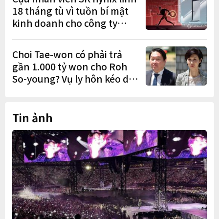
18 tháng tù vì tuồn bí mật
kinh doanh cho công ty
Trung Quốc
Choi Tae-won có phải trả
gần 1.000 tỷ won cho Roh
So-young? Vụ ly hôn kéo dài
9 năm sắp có phán quyết
cuối cùng
Tin ảnh