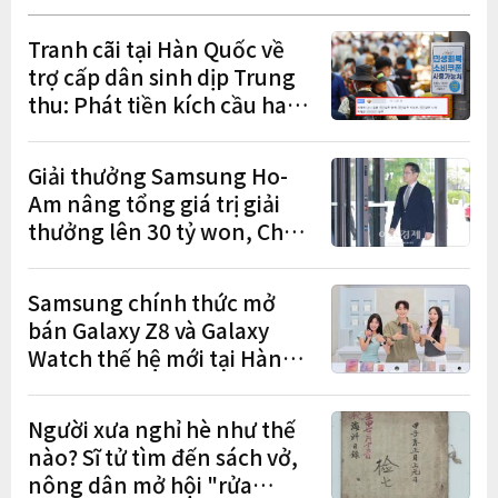
Tranh cãi tại Hàn Quốc về
trợ cấp dân sinh dịp Trung
thu: Phát tiền kích cầu hay
gánh nặng cho tương lai?
Giải thưởng Samsung Ho-
Am nâng tổng giá trị giải
thưởng lên 30 tỷ won, Chủ
tịch Lee Jae-yong tham dự
lễ trao giải năm thứ 5 liên
Samsung chính thức mở
tiếp
bán Galaxy Z8 và Galaxy
Watch thế hệ mới tại Hàn
Quốc, lập kỷ lục 1,44 triệu
đơn đặt trước
Người xưa nghỉ hè như thế
nào? Sĩ tử tìm đến sách vở,
nông dân mở hội "rửa