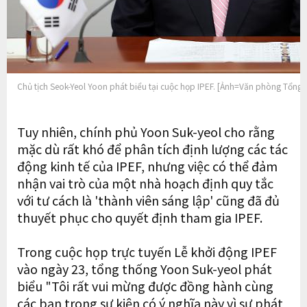
Chủ tịch Seok-Yeol Yoon phát biểu tại cuộc họp IPEF. [Ảnh=Văn phòng Tổng 
Tuy nhiên, chính phủ Yoon Suk-yeol cho rằng
mặc dù rất khó để phân tích định lượng các tác
động kinh tế của IPEF, nhưng việc có thể đảm
nhận vai trò của một nhà hoạch định quy tắc
với tư cách là 'thành viên sáng lập' cũng đã đủ
thuyết phục cho quyết định tham gia IPEF.
Trong cuộc họp trực tuyến Lễ khởi động IPEF
vào ngày 23, tổng thống Yoon Suk-yeol phát
biểu "Tôi rất vui mừng được đồng hành cùng
các bạn trong sự kiện có ý nghĩa này vì sự phát