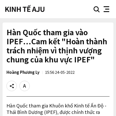
search
nav
button
button
Hàn Quốc tham gia vào
IPEF…Cam kết "Hoàn thành
trách nhiệm vì thịnh vượng
chung của khu vực IPEF"
Hoàng Phương Ly
15:56 24-05-2022
Share
Text
size
Hàn Quốc tham gia Khuôn khổ Kinh tế Ấn Độ -
Thái Bình Dương (IPEF), được chính thức ra