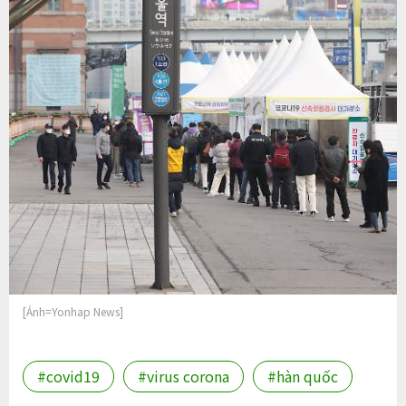
[Ảnh=Yonhap News]
#covid19
#virus corona
#hàn quốc