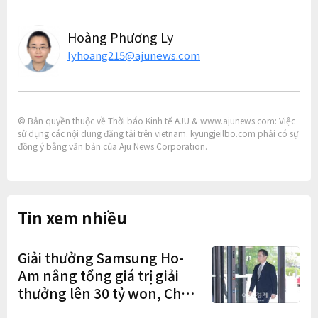
Hoàng Phương Ly
lyhoang215@ajunews.com
© Bản quyền thuộc về Thời báo Kinh tế AJU & www.ajunews.com: Việc
sử dụng các nội dung đăng tải trên vietnam. kyungjeilbo.com phải có sự
đồng ý bằng văn bản của Aju News Corporation.
Tin xem nhiều
Giải thưởng Samsung Ho-
Am nâng tổng giá trị giải
thưởng lên 30 tỷ won, Chủ
tịch Lee Jae-yong tham dự