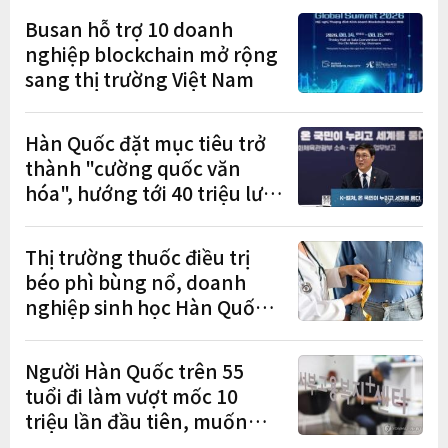
lễ trao giải năm thứ 5 liên
Busan hỗ trợ 10 doanh
tiếp
nghiệp blockchain mở rộng
sang thị trường Việt Nam
Hàn Quốc đặt mục tiêu trở
thành "cường quốc văn
hóa", hướng tới 40 triệu lượt
khách quốc tế
Thị trường thuốc điều trị
béo phì bùng nổ, doanh
nghiệp sinh học Hàn Quốc
tăng tốc từ nghiên cứu đến
mở rộng sản xuất
Người Hàn Quốc trên 55
tuổi đi làm vượt mốc 10
triệu lần đầu tiên, muốn
làm việc đến tuổi 74