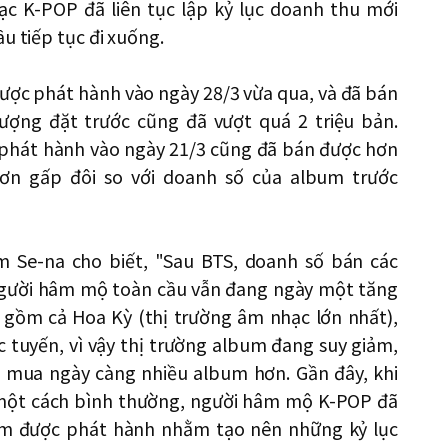
c K-POP đã liên tục lập kỷ lục doanh thu mới
u tiếp tục đi xuống.
ược phát hành vào ngày 28/3 vừa qua, và đã bán
lượng đặt trước cũng đã vượt quá 2 triệu bản.
phát hành vào ngày 21/3 cũng đã bán được hơn
hơn gấp đôi so với doanh số của album trước
 Se-na cho biết, "Sau BTS, doanh số bán các
người hâm mộ toàn cầu vẫn đang ngày một tăng
o gồm cả Hoa Kỳ (thị trường âm nhạc lớn nhất),
c tuyến, vì vậy thị trường album đang suy giảm,
 mua ngày càng nhiều album hơn. Gần đây, khi
i một cách bình thường, người hâm mộ K-POP đã
um được phát hành nhằm tạo nên những kỷ lục