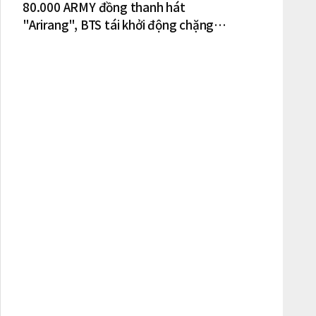
80.000 ARMY đồng thanh hát
"Arirang", BTS tái khởi động chặng
lưu diễn Bắc Mỹ tại New York – New
Jersey