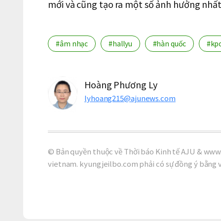
mới và cũng tạo ra một số ảnh hưởng nhất đ
#âm nhạc
#hallyu
#hàn quốc
#kp
Hoàng Phương Ly
lyhoang215@ajunews.com
© Bản quyền thuộc về Thời báo Kinh tế AJU & www.
vietnam. kyungjeilbo.com phải có sự đồng ý bằng 