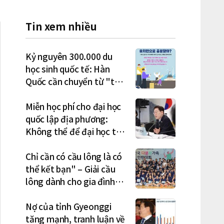
Tin xem nhiều
Kỷ nguyên 300.000 du
học sinh quốc tế: Hàn
Quốc cần chuyển từ "thu
hút" sang "học tập –
việc làm – định cư"
Miễn học phí cho đại học
quốc lập địa phương:
Không thể để đại học tư
chịu bất lợi
Chỉ cần có cầu lông là có
thể kết bạn" – Giải cầu
lông dành cho gia đình
đa văn hóa diễn ra sôi nổi
Nợ của tỉnh Gyeonggi
tăng mạnh, tranh luận về