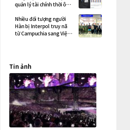
quản lý tài chính thời ông
Lee Jae-myung lan rộng
Nhiều đối tượng người
Hàn bị Interpol truy nã
từ Campuchia sang Việt
Nam lần lượt sa lưới
Tin ảnh