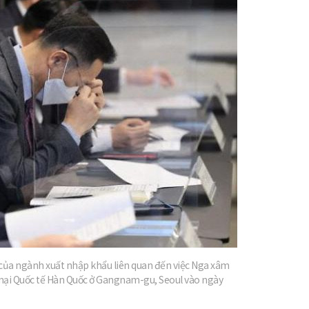
지
확
대
 của ngành xuất nhập khẩu liên quan đến việc Nga xâm
 mại Quốc tế Hàn Quốc ở Gangnam-gu, Seoul vào ngày