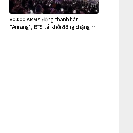
80.000 ARMY đồng thanh hát
"Arirang", BTS tái khởi động chặng
lưu diễn Bắc Mỹ tại New York – New
Jersey