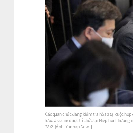
Các quan chức đang kiểm tra hồ sơ tại cuộc họp
lược Ukraine được tổ chức tại Hiệp hội Thương
28/2. [Ảnh=Yonhap News]