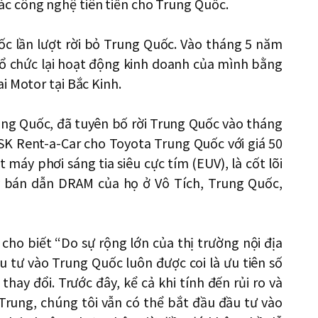
c công nghệ tiên tiến cho Trung Quốc.
ốc lần lượt rời bỏ Trung Quốc. Vào tháng 5 năm
ổ chức lại hoạt động kinh doanh của mình bằng
i Motor tại Bắc Kinh.
ung Quốc, đã tuyên bố rời Trung Quốc vào tháng
K Rent-a-Car cho Toyota Trung Quốc với giá 50
 máy phơi sáng tia siêu cực tím (EUV), là cốt lõi
áy bán dẫn DRAM của họ ở Vô Tích, Trung Quốc,
cho biết “Do sự rộng lớn của thị trường nội địa
u tư vào Trung Quốc luôn được coi là ưu tiên số
hay đổi. Trước đây, kể cả khi tính đến rủi ro và
-Trung, chúng tôi vẫn có thể bắt đầu đầu tư vào