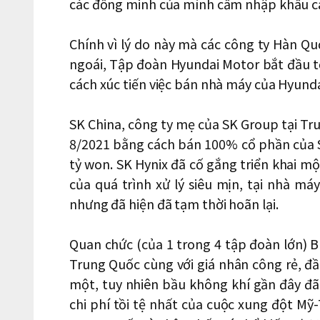
các đồng minh của mình cấm nhập khẩu cá
Chính vì lý do này mà các công ty Hàn Qu
ngoái, Tập đoàn Hyundai Motor bắt đầu t
cách xúc tiến việc bán nhà máy của Hyunda
SK China, công ty mẹ của SK Group tại Tr
8/2021 bằng cách bán 100% cổ phần của S
tỷ won. SK Hynix đã cố gắng triển khai một
của quá trình xử lý siêu mịn, tại nhà m
nhưng đã hiện đã tạm thời hoãn lại.
Quan chức (của 1 trong 4 tập đoàn lớn) B 
Trung Quốc cùng với giá nhân công rẻ, đầ
một, tuy nhiên bầu không khí gần đây đã t
chi phí tồi tệ nhất của cuộc xung đột Mỹ