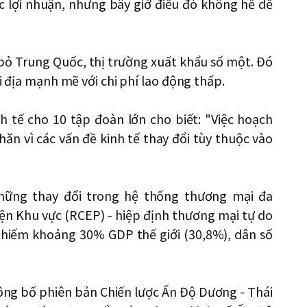
c lợi nhuận, nhưng bây giờ điều đó không hề dễ
bỏ Trung Quốc, thị trường xuất khẩu số một. Đó
ội địa mạnh mẽ với chi phí lao động thấp.
h tế cho 10 tập đoàn lớn cho biết: "Việc hoạch
hăn vì các vấn đề kinh tế thay đổi tùy thuộc vào
hững thay đổi trong hệ thống thương mại đa
iện Khu vực (RCEP) - hiệp định thương mại tự do
, chiếm khoảng 30% GDP thế giới (30,8%), dân số
công bố phiên bản Chiến lược Ấn Độ Dương - Thái