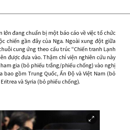
n lớn đang chuẩn bị một báo cáo về việc tổ chức
uộc chiến gần đây của Nga. Ngoài xung đột giữa
 chuỗi cung ứng theo cấu trúc “Chiến tranh Lạnh
ên được đưa vào. Thậm chí viện nghiên cứu này
tham gia (bỏ phiếu trắng/phiếu chống) vào nghị
ga bao gồm Trung Quốc, Ấn Độ và Việt Nam (bỏ
Eritrea và Syria (bỏ phiếu chống).
이
미