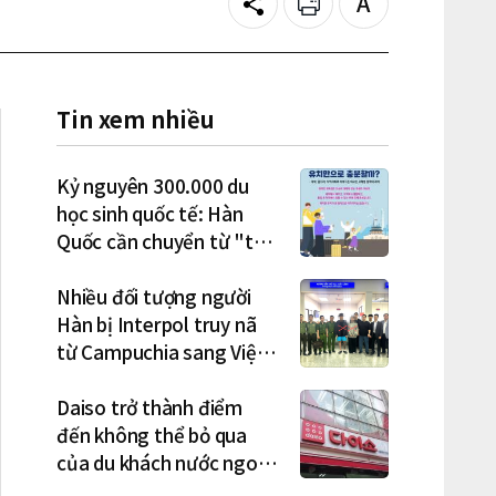
Share
Print
Text
size
Tin xem nhiều
Kỷ nguyên 300.000 du
học sinh quốc tế: Hàn
Quốc cần chuyển từ "thu
hút" sang "học tập –
việc làm – định cư"
Nhiều đối tượng người
Hàn bị Interpol truy nã
từ Campuchia sang Việt
Nam lần lượt sa lưới
Daiso trở thành điểm
đến không thể bỏ qua
của du khách nước ngoài
tại Hàn Quốc