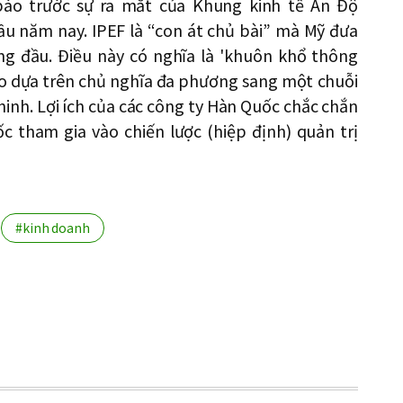
áo trước sự ra mắt của Khung kinh tế Ấn Độ
u năm nay. IPEF là “con át chủ bài” mà Mỹ đưa
g đầu. Điều này có nghĩa là 'khuôn khổ thông
do dựa trên chủ nghĩa đa phương sang một chuỗi
 ninh. Lợi ích của các công ty Hàn Quốc chắc chắn
c tham gia vào chiến lược (hiệp định) quản trị
#kinh doanh