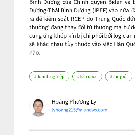
Bình Dương của Chính quyền Biden và b
Dương-Thái Bình Dương (IPEF) vào nửa đầ
ra để kiểm soát RCEP do Trung Quốc đứn
thường' đang thay đổi từ thương mại tự 
cung ứng khép kín bị chi phối bởi logic an
sẽ khác nhau tùy thuộc vào việc Hàn Quố
nào.
#doanh nghiệp
#hàn quốc
#thế giới
Hoàng Phương Ly
lyhoang215@ajunews.com