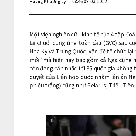
Hoàng Phương Ly
08:46 08-03-2022
Một viện nghiên cứu kinh tế của 4 tập đoà
lại chuỗi cung ứng toàn cầu (GVC) sau c
Hoa Kỳ và Trung Quốc, vấn đề tổ chức lại
mới” mà hiện nay bao gồm cả Nga cũng n
còn đang cân nhắc tới 35 quốc gia không 
quyết của Liên hợp quốc nhằm lên án N
phiếu trắng) cũng như Belarus, Triều Tiên, 