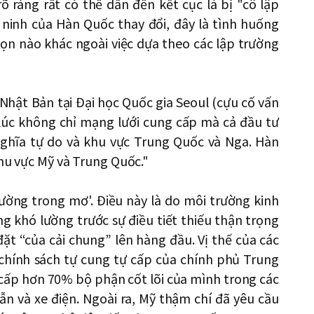
õ ràng rất có thể dẫn đến kết cục là bị "cô lập
n ninh của Hàn Quốc thay đổi, đây là tình huống
ọn nào khác ngoài việc dựa theo các lập trường
Nhật Bản tại Đại học Quốc gia Seoul (cựu cố vấn
 lúc không chỉ mạng lưới cung cấp mà cả đầu tư
nghĩa tự do và khu vực Trung Quốc và Nga. Hàn
khu vực Mỹ và Trung Quốc."
rường trong mơ'. Điều này là do môi trường kinh
ng khó lường trước sự điều tiết thiếu thận trọng
ặt “của cải chung” lên hàng đầu. Vị thế của các
chính sách tự cung tự cấp của chính phủ Trung
 cấp hơn 70% bộ phận cốt lõi của mình trong các
n và xe điện. Ngoài ra, Mỹ thậm chí đã yêu cầu