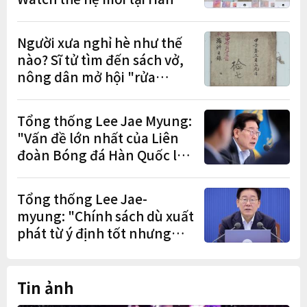
Quốc, lập kỷ lục 1,44 triệu
đơn đặt trước
Người xưa nghỉ hè như thế
nào? Sĩ tử tìm đến sách vở,
nông dân mở hội "rửa
cuốc" sau mùa vụ
Tổng thống Lee Jae Myung:
"Vấn đề lớn nhất của Liên
đoàn Bóng đá Hàn Quốc là
cơ cấu thiếu dân chủ và tình
trạng nắm quyền quá lâu"
Tổng thống Lee Jae-
myung: "Chính sách dù xuất
phát từ ý định tốt nhưng
nếu gây thiệt hại cho người
dân thì thà không làm còn
hơn"
Tin ảnh