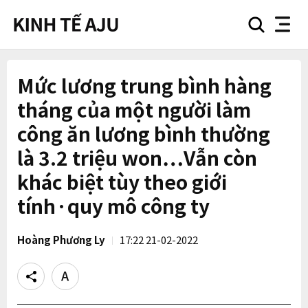
search
nav
button
button
Mức lương trung bình hàng
tháng của một người làm
công ăn lương bình thường
là 3.2 triệu won…Vẫn còn
khác biệt tùy theo giới
tính·quy mô công ty
Hoàng Phương Ly
17:22 21-02-2022
Share
Text
size