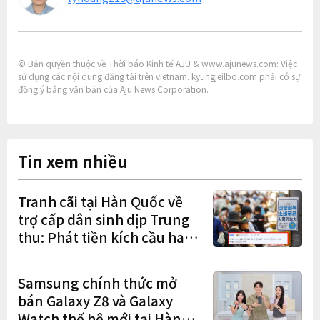
© Bản quyền thuộc về Thời báo Kinh tế AJU & www.ajunews.com: Việc
sử dụng các nội dung đăng tải trên vietnam. kyungjeilbo.com phải có sự
đồng ý bằng văn bản của Aju News Corporation.
Tin xem nhiều
Tranh cãi tại Hàn Quốc về
trợ cấp dân sinh dịp Trung
thu: Phát tiền kích cầu hay
gánh nặng cho tương lai?
Samsung chính thức mở
bán Galaxy Z8 và Galaxy
Watch thế hệ mới tại Hàn