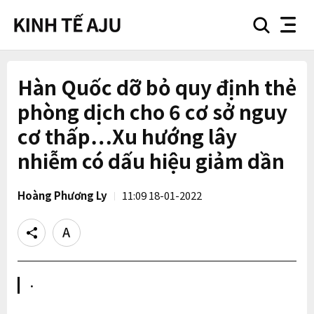
search
nav
button
button
Hàn Quốc dỡ bỏ quy định thẻ
phòng dịch cho 6 cơ sở nguy
cơ thấp…Xu hướng lây
nhiễm có dấu hiệu giảm dần
Hoàng Phương Ly
11:09 18-01-2022
Share
Text
size
·