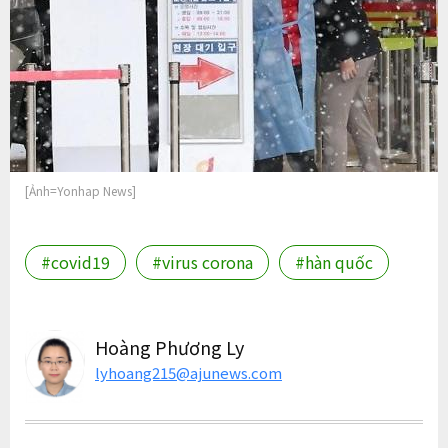
[Ảnh=Yonhap News]
#covid19
#virus corona
#hàn quốc
Hoàng Phương Ly
lyhoang215@ajunews.com