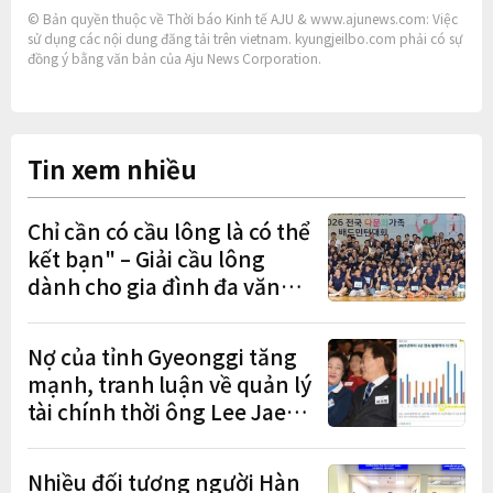
© Bản quyền thuộc về Thời báo Kinh tế AJU & www.ajunews.com: Việc
sử dụng các nội dung đăng tải trên vietnam. kyungjeilbo.com phải có sự
đồng ý bằng văn bản của Aju News Corporation.
Tin xem nhiều
Chỉ cần có cầu lông là có thể
kết bạn" – Giải cầu lông
dành cho gia đình đa văn
hóa diễn ra sôi nổi
Nợ của tỉnh Gyeonggi tăng
mạnh, tranh luận về quản lý
tài chính thời ông Lee Jae-
myung lan rộng
Nhiều đối tượng người Hàn