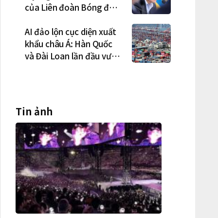
của Liên đoàn Bóng đá
Hàn Quốc là cơ cấu thiếu
dân chủ và tình trạng
AI đảo lộn cục diện xuất
nắm quyền quá lâu"
khẩu châu Á: Hàn Quốc
và Đài Loan lần đầu vượt
Nhật Bản
Tin ảnh