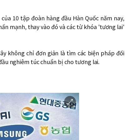
 của 10 tập đoàn hàng đầu Hàn Quốc năm nay,
ấn mạnh, thay vào đó và các từ khóa 'tương lai'
đây không chỉ đơn giản là tìm các biện pháp đối
đầu nghiêm túc chuẩn bị cho tương lai.
이
미
지
확
대