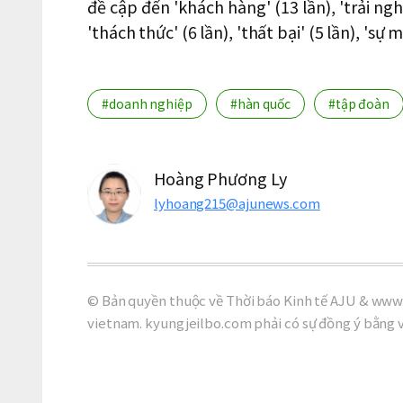
đề cập đến 'khách hàng' (13 lần), 'trải nghi
'thách thức' (6 lần), 'thất bại' (5 lần), 'sự 
#doanh nghiệp
#hàn quốc
#tập đoàn
Hoàng Phương Ly
lyhoang215@ajunews.com
© Bản quyền thuộc về Thời báo Kinh tế AJU & www.
vietnam. kyungjeilbo.com phải có sự đồng ý bằng 