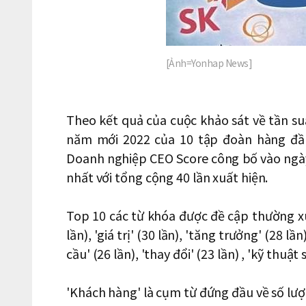
[Ảnh=Yonhap News]
Theo kết quả của cuộc khảo sát về tần su
năm mới 2022 của 10 tập đoàn hàng đầ
Doanh nghiệp CEO Score công bố vào ngày
nhất với tổng cộng 40 lần xuất hiện.
Top 10 các từ khóa được đề cập thường xuyê
lần), 'giá trị' (30 lần), 'tăng trưởng' (28 lầ
cầu' (26 lần), 'thay đổi' (23 lần) , 'kỹ thuật s
'Khách hàng' là cụm từ đứng đầu về số lượt