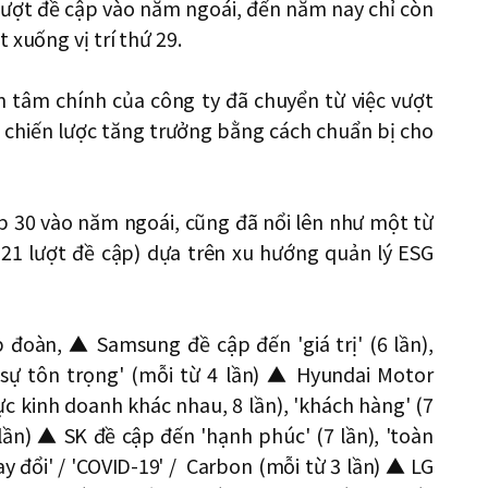
 lượt đề cập vào năm ngoái, đến năm nay chỉ còn
 xuống vị trí thứ 29.
n tâm chính của công ty đã chuyển từ việc vượt
chiến lược tăng trưởng bằng cách chuẩn bị cho
top 30 vào năm ngoái, cũng đã nổi lên như một từ
 (21 lượt đề cập) dựa trên xu hướng quản lý ESG
 đoàn, ▲ Samsung đề cập đến 'giá trị' (6 lần),
 'sự tôn trọng' (mỗi từ 4 lần) ▲ Hyundai Motor
ực kinh doanh khác nhau, 8 lần), 'khách hàng' (7
 lần) ▲ SK đề cập đến 'hạnh phúc' (7 lần), 'toàn
thay đổi' / 'COVID-19' / Carbon (mỗi từ 3 lần) ▲ LG