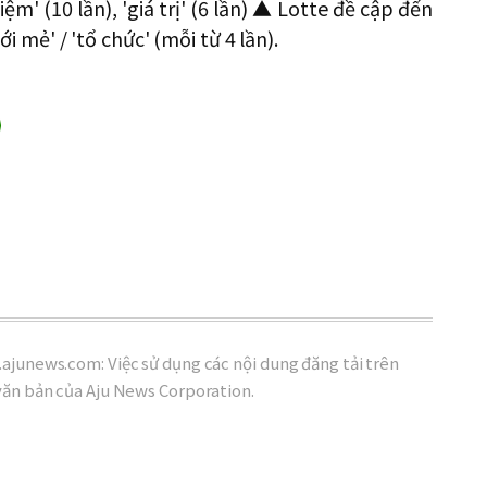
ệm' (10 lần), 'giá trị' (6 lần) ▲ Lotte đề cập đến
mới mẻ' / 'tổ chức' (mỗi từ 4 lần).
ajunews.com: Việc sử dụng các nội dung đăng tải trên
văn bản của Aju News Corporation.