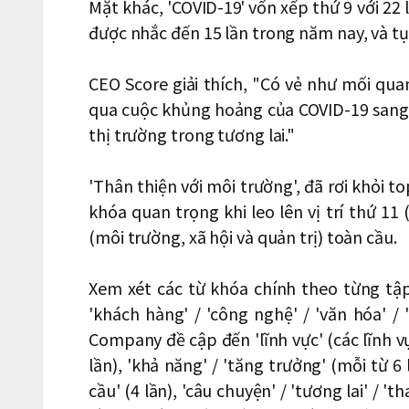
Mặt khác, 'COVID-19' vốn xếp thứ 9 với 22
được nhắc đến 15 lần trong năm nay, và tụt
CEO Score giải thích, "Có vẻ như mối qua
qua cuộc khủng hoảng của COVID-19 sang 
thị trường trong tương lai."
'Thân thiện với môi trường', đã rơi khỏi 
khóa quan trọng khi leo lên vị trí thứ 11
(môi trường, xã hội và quản trị) toàn cầu.
Xem xét các từ khóa chính theo từng tập
'khách hàng' / 'công nghệ' / 'văn hóa' /
Company đề cập đến 'lĩnh vực' (các lĩnh v
lần), 'khả năng' / 'tăng trưởng' (mỗi từ 6
cầu' (4 lần), 'câu chuyện' / 'tương lai' / '