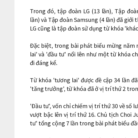
Trong đó, tập đoàn LG (13 lần), Tập đoà
lần) và Tập đoàn Samsung (4 lần) đã giới t
LG cũng là tập đoàn sử dụng từ khóa 'khác
Đặc biệt, trong bài phát biểu mừng năm 
lai' và 'đầu tư' nổi lên như một từ khóa c
đi đáng kể.
Từ khóa 'tương lai' được đề cập 34 lần đã
'tăng trưởng', từ khóa đã ở vị trí thứ 2 tro
'Đầu tư', vốn chỉ chiếm vị trí thứ 30 về s
vượt bậc lên vị trí thứ 16. Chủ tịch Cho
tư' tổng cộng 7 lần trong bài phát biểu đ