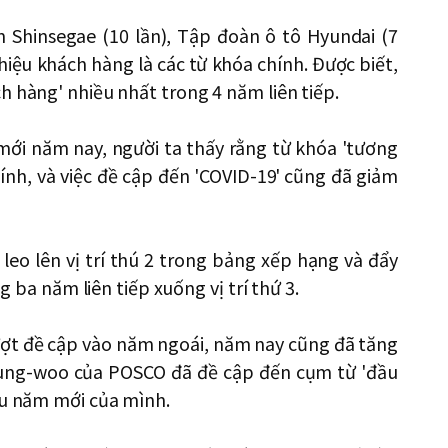
n Shinsegae (10 lần), Tập đoàn ô tô Hyundai (7
hiệu khách hàng là các từ khóa chính. Được biết,
h hàng' nhiều nhất trong 4 năm liên tiếp.
mới năm nay, người ta thấy rằng từ khóa 'tương
hính, và việc đề cập đến 'COVID-19' cũng đã giảm
 leo lên vị trí thú 2 trong bảng xếp hạng và đẩy
ng ba năm liên tiếp xuống vị trí thứ 3.
ố lượt đề cập vào năm ngoái, năm nay cũng đã tăng
i Jung-woo của POSCO đã đề cập đến cụm từ 'đầu
ầu năm mới của mình.