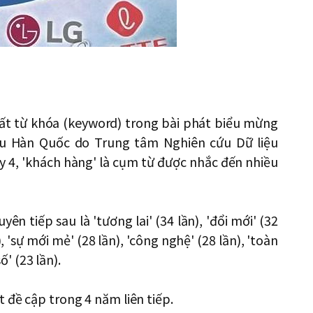
ất từ ​​khóa (keyword) trong bài phát biểu mừng
u Hàn Quốc do Trung tâm Nghiên cứu Dữ liệu
 4, 'khách hàng' là cụm từ được nhắc đến nhiều
n tiếp sau là 'tương lai' (34 lần), 'đổi mới' (32
n), 'sự mới mẻ' (28 lần), 'công nghệ' (28 lần), 'toàn
ố' (23 lần).
 đề cập trong 4 năm liên tiếp.