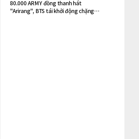
80.000 ARMY đồng thanh hát
"Arirang", BTS tái khởi động chặng
lưu diễn Bắc Mỹ tại New York – New
Jersey