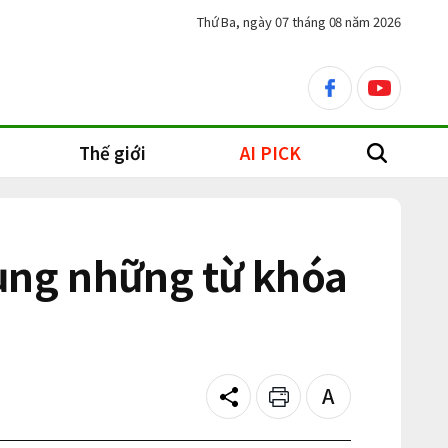
Thứ Ba, ngày 07 tháng 08 năm 2026
facebook
youtube
Thế giới
AI PICK
search
ụng những từ khóa
Share
Print
Text
size