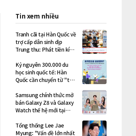
Tin xem nhiều
Tranh cãi tại Hàn Quốc về
trợ cấp dân sinh dịp
Trung thu: Phát tiền kích
cầu hay gánh nặng cho
tương lai?
Kỷ nguyên 300.000 du
học sinh quốc tế: Hàn
Quốc cần chuyển từ "thu
hút" sang "học tập –
việc làm – định cư"
Samsung chính thức mở
bán Galaxy Z8 và Galaxy
Watch thế hệ mới tại
Hàn Quốc, lập kỷ lục 1,44
triệu đơn đặt trước
Tổng thống Lee Jae
Myung: "Vấn đề lớn nhất