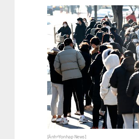
[Ảnh=Yonhap News]