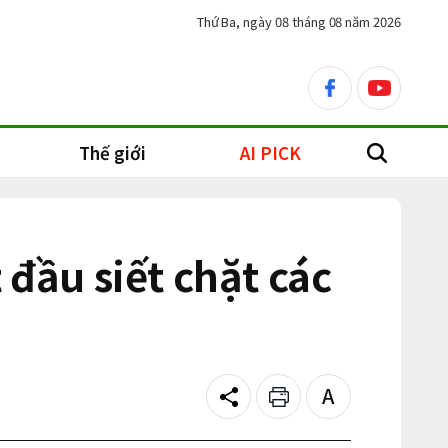
Thứ Ba, ngày 08 tháng 08 năm 2026
facebook
youtube
Thế giới
AI PICK
search
ầu siết chặt các
Share
Print
Text
size