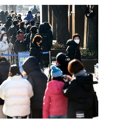
이
미
지
확
대