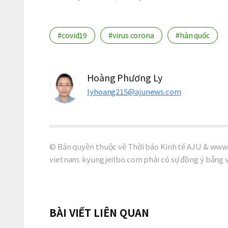
#covid19
#virus corona
#hàn quốc
Hoàng Phương Ly
lyhoang215@ajunews.com
© Bản quyền thuộc về Thời báo Kinh tế AJU & www.
vietnam. kyungjeilbo.com phải có sự đồng ý bằng 
BÀI VIẾT LIÊN QUAN