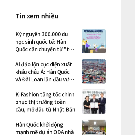
Tin xem nhiều
Kỷ nguyên 300.000 du
học sinh quốc tế: Hàn
Quốc cần chuyển từ "thu
hút" sang "học tập –
việc làm – định cư"
AI đảo lộn cục diện xuất
khẩu châu Á: Hàn Quốc
và Đài Loan lần đầu vượt
Nhật Bản
K-Fashion tăng tốc chinh
phục thị trường toàn
cầu, mở đầu từ Nhật Bản
Hàn Quốc khởi động
mạnh mẽ dự án ODA nhà