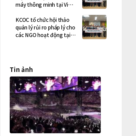
máy thông minh tại Việt
Nam, mở trung tâm điều
phối ở Hà Nội
KCOC tổ chức hội thảo
quản lý rủi ro pháp lý cho
các NGO hoạt động tại
Việt Nam
Tin ảnh