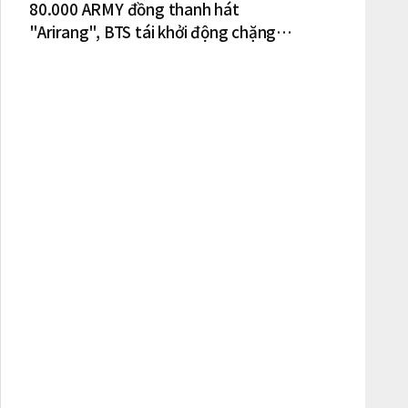
80.000 ARMY đồng thanh hát
"Arirang", BTS tái khởi động chặng
lưu diễn Bắc Mỹ tại New York – New
Jersey