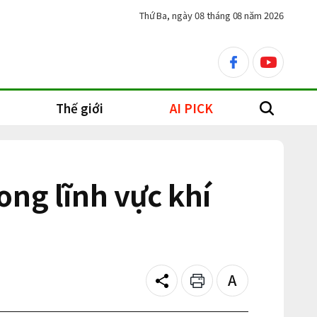
Thứ Ba, ngày 08 tháng 08 năm 2026
facebook
youtube
Thế giới
AI PICK
search
ng lĩnh vực khí
Share
Print
Text
size