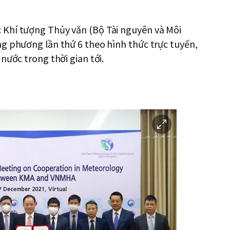
 Khí tượng Thủy văn (Bộ Tài nguyên và Môi
g phương lần thứ 6 theo hình thức trực tuyến,
nước trong thời gian tới.
이
미
지
확
대