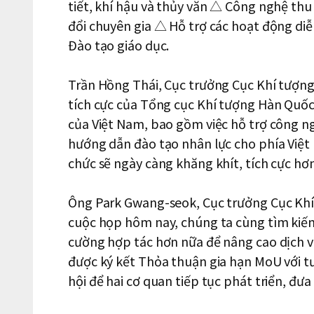
tiết, khí hậu và thủy văn △ Công nghệ thu 
đổi chuyên gia △ Hỗ trợ các hoạt động diễ
Đào tạo giáo dục.
Trần Hồng Thái, Cục trưởng Cục Khí tượng 
tích cực của Tổng cục Khí tượng Hàn Quốc đ
của Việt Nam, bao gồm việc hỗ trợ công n
hướng dẫn đào tạo nhân lực cho phía Việt 
chức sẽ ngày càng khăng khít, tích cực hơ
Ông Park Gwang-seok, Cục trưởng Cục Khí
cuộc họp hôm nay, chúng ta cùng tìm kiếm
cường hợp tác hơn nữa để nâng cao dịch vụ
được ký kết Thỏa thuận gia hạn MoU với tư 
hội để hai cơ quan tiếp tục phát triển, đư