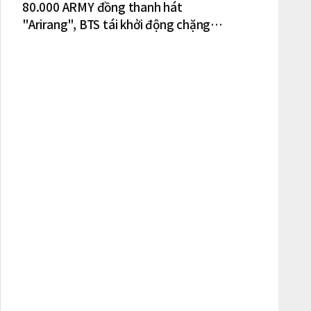
80.000 ARMY đồng thanh hát
"Arirang", BTS tái khởi động chặng
lưu diễn Bắc Mỹ tại New York – New
Jersey