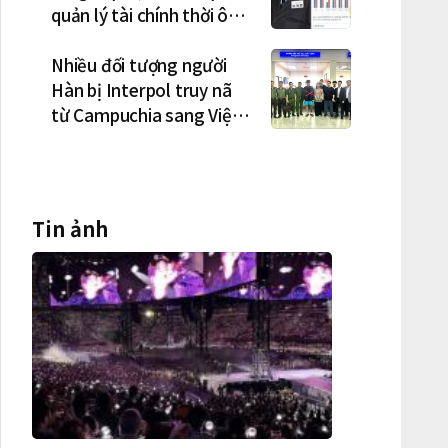
quản lý tài chính thời ông
Lee Jae-myung lan rộng
Nhiều đối tượng người
Hàn bị Interpol truy nã
từ Campuchia sang Việt
Nam lần lượt sa lưới
Tin ảnh