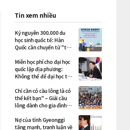
Tin xem nhiều
Kỷ nguyên 300.000 du
học sinh quốc tế: Hàn
Quốc cần chuyển từ "thu
hút" sang "học tập –
việc làm – định cư"
Miễn học phí cho đại học
quốc lập địa phương:
Không thể để đại học tư
chịu bất lợi
Chỉ cần có cầu lông là có
thể kết bạn" – Giải cầu
lông dành cho gia đình
đa văn hóa diễn ra sôi nổi
Nợ của tỉnh Gyeonggi
tăng mạnh, tranh luận về