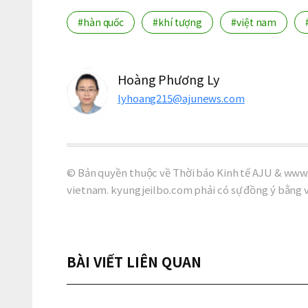
#hàn quốc
#khí tượng
#việt nam
Hoàng Phương Ly
lyhoang215@ajunews.com
© Bản quyền thuộc về Thời báo Kinh tế AJU & www.
vietnam. kyungjeilbo.com phải có sự đồng ý bằng 
BÀI VIẾT LIÊN QUAN