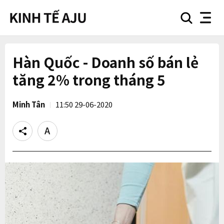
search
nav
button
button
Hàn Quốc - Doanh số bán lẻ
tăng 2% trong tháng 5
Minh Tân
11:50 29-06-2020
Share
Text
size