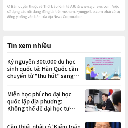
© Bản quyền thuộc về Thời báo Kinh tế AJU & www.ajunews.com: Việc
sử dụng các nội dung đăng tải trên vietnam. kyungjeilbo.com phải có sự
đồng ý bằng văn bản của Aju News Corporation.
Tin xem nhiều
Kỷ nguyên 300.000 du học
sinh quốc tế: Hàn Quốc cần
chuyển từ "thu hút" sang
"học tập – việc làm – định
cư"
Miễn học phí cho đại học
quốc lập địa phương:
Không thể để đại học tư
chịu bất lợi
Cần thiết phải có 'Kiểm toán