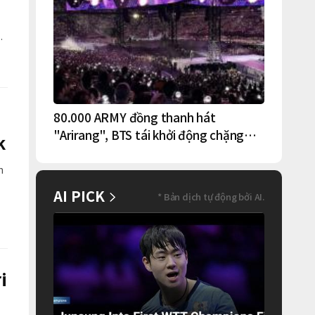
80.000 ARMY đồng thanh hát
"Arirang", BTS tái khởi động chặng
k
lưu diễn Bắc Mỹ tại New York – New
Jersey
h
AI PICK
* Bản dịch tự động bởi AI.
g
i