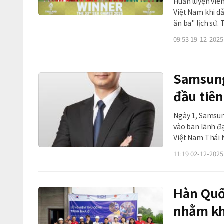
Huấn luyện viê
Việt Nam khi dẫ
ăn ba" lịch sử. Tối ngày 18 (theo giờ Hàn Quốc), trận chung kết môn bóng đá nam SEA
Games 2025 giữ
09:53 19-12-2025
động Rajaman
Samsung
đầu tiên
Ngày 1, Samsun
vào ban lãnh đ
Việt Nam Thái Nguyên (SEVT). Theo Sam
không chỉ là n
11:19 02-12-2025
pháp nhân sản 
Hàn Quốc
nhằm kh