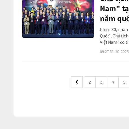
Nam" tạ
năm quố
Chiều 30, nhân
Quốc), Chủ tịc
Việt Nam" do 
Quốc và Đại sứ
09:27 31-10-2025
quốc tế hóa Ph
2
3
4
5
previous