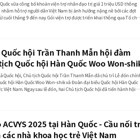
Quốc vừa công bố khoản viện trợ nhân đạo trị giá 1 triệu USD thông
M nhằm hỗ trợ người dân Việt Nam bị ảnh hưởng nặng nề bởi các đợt
nay. Gói viện trợ được triển khai thông qua Tổ chức
OM Việt Nam, tập trung hỗ trợ các hộ dân phải di dời, sơ tán và những
 ảnh hưởng nặng nề nhấ
h Quốc hội Trần Thanh Mẫn hội đàm
 tịch Quốc hội Hàn Quốc Woo Won-shi
hà Quốc hội, Chủ tịch Quốc hội Trần Thanh Mẫn đã chủ trì Lễ đón chín
Quốc hội Hàn Quốc Woo Won-shik và Đoàn đại biểu Quốc hội Hàn Quốc
 Việt Nam. Ngay sau lễ đón, hai Chủ tịch Quốc hội đã tiến hành hội
các biện pháp thúc đẩy quan hệ song phương nói chung và tăng cườn
 giữa các
 ACVYS 2025 tại Hàn Quốc - Cầu nối tr
 các nhà khoa học trẻ Việt Nam