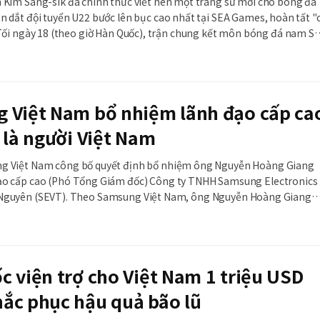
n Kim Sang-sik đã chính thức viết nên một trang sử mới cho bóng đá
n dắt đội tuyển U22 bước lên bục cao nhất tại SEA Games, hoàn tất "
a U22 Việt Nam và U22 Thái Lan đã diễn ra đầy nghẹt thở tại sân vận
gal
 Việt Nam bổ nhiệm lãnh đạo cấp ca
 là người Việt Nam
g Việt Nam công bố quyết định bổ nhiệm ông Nguyễn Hoàng Giang
ạo cấp cao (Phó Tổng Giám đốc) Công ty TNHH Samsung Electronics
sung Việt Nam, ông Nguyễn Hoàng Giang
gười Việt Nam đầu tiên được bổ nhiệm giữ chức Phó tổng giám đốc tại
xuất của Samsung tại Việt Nam
 viện trợ cho Việt Nam 1 triệu USD
ắc phục hậu quả bão lũ