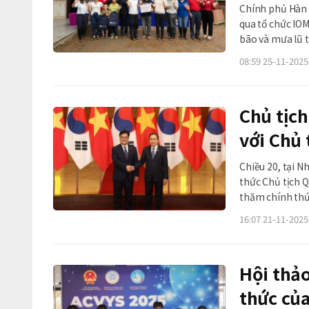
Chính phủ Hàn 
qua tổ chức IO
bão và mưa lũ từ cuối tháng 9 đến 
Di cư Quốc tế I
08:59 25-11-2025
cộng đồng chịu
Chủ tịc
với Chủ
Chiều 20, tại N
thức Chủ tịch 
thăm chính thức
đàm, trao đổi 
16:07 21-11-2025
quan hệ hợp tác
Hội thảo
thức của