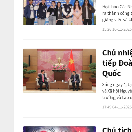
Hội thảo Các Nh
ra thành công t
giảng viên và k
kiện do Hội Sin
15:26 10-11-2025
tại Hàn Quốc và
Chủ nhi
tiếp Đo
Quốc
Sáng ngày 4, t
và Xã hội Nguyễ
trường và Lao đ
giữa hai quốc gia. Chủ nhiệm Ủy ban Văn hóa và Xã hội Nguyễn Đắc Vinh
17:49 04-11-2025
Đoàn
Chủ tịc