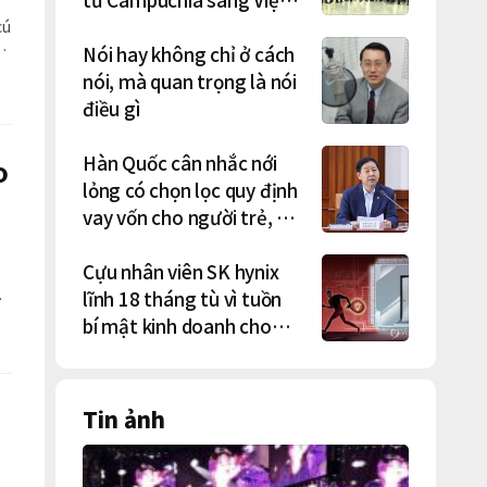
Nam lần lượt sa lưới
cú
Nói hay không chỉ ở cách
nói, mà quan trọng là nói
điều gì
Hàn Quốc cân nhắc nới
o
lỏng có chọn lọc quy định
vay vốn cho người trẻ, vợ
chồng mới cưới
Cựu nhân viên SK hynix
lĩnh 18 tháng tù vì tuồn
bí mật kinh doanh cho
công ty Trung Quốc
Tin ảnh