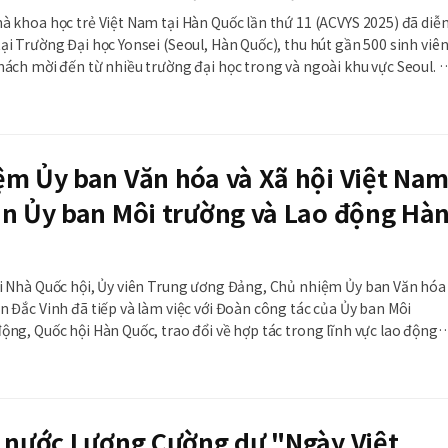
à khoa học trẻ Việt Nam tại Hàn Quốc lần thứ 11 (ACVYS 2025) đã diễ
ại Trường Đại học Yonsei (Seoul, Hàn Quốc), thu hút gần 500 sinh viên
hách mời đến từ nhiều trường đại học trong và ngoài khu vực Seoul. Sự
h viên Việt Nam tại Hàn Quốc (VSAK) chủ trì, được Đại sứ quán Việt Na
 Bộ K
ệm Ủy ban Văn hóa và Xã hội Việt Na
àn Ủy ban Môi trường và Lao động Hà
ại Nhà Quốc hội, Ủy viên Trung ương Đảng, Chủ nhiệm Ủy ban Văn hóa
n Đắc Vinh đã tiếp và làm việc với Đoàn công tác của Ủy ban Môi
ộng, Quốc hội Hàn Quốc, trao đổi về hợp tác trong lĩnh vực lao động
 chào mừng
h nước Lương Cường dự "Ngày Việt