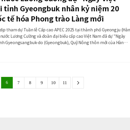
i tỉnh Gyeongbuk nhân kỷ niệm 20
c tế hóa Phong trào Làng mới
 dịp tham dự Tuần lễ Cấp cao APEC 2025 tại thành phố Gyeongju (Hà
h nước Lương Cường và đoàn đại biểu cấp cao Việt Nam đã dự "Ngày
tỉnh Gyeongsangbuk-do (Gyeongbuk), Quỹ Nông thôn mới của Hàn
 quán Việt Nam tại Hàn Quốc phối hợp tổ chức nhân kỷ niệm 20 năm
ong trào Làng mới (Saemaul) của Hàn Quốc.
6
next
7
8
9
10
11