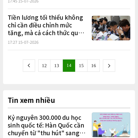
17:45 15-07-2026
Tiền lương tối thiểu không
chỉ cần điều chỉnh mức
tăng, mà cả cách thức quyết
định cũng cần được cải cách
17:27 15-07-2026
14
next
12
13
15
16
previous
Tin xem nhiều
Kỷ nguyên 300.000 du học
sinh quốc tế: Hàn Quốc cần
chuyển từ "thu hút" sang