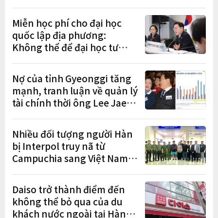
"học tập – việc làm – định
cư"
Miễn học phí cho đại học
quốc lập địa phương:
Không thể để đại học tư
chịu bất lợi
Nợ của tỉnh Gyeonggi tăng
mạnh, tranh luận về quản lý
tài chính thời ông Lee Jae-
myung lan rộng
Nhiều đối tượng người Hàn
bị Interpol truy nã từ
Campuchia sang Việt Nam
lần lượt sa lưới
Daiso trở thành điểm đến
không thể bỏ qua của du
khách nước ngoài tại Hàn