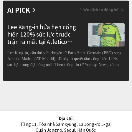
AI PICK
* Bản dịch tự động bởi AI.
Lee Kang-in hứa hẹn cống
hiến 120% sức lực trước
trận ra mắt tại Atletico
Madrid
Lee Kang-in, cầu thủ vừa chuyển từ Paris Saint-Germain (PSG) sang
Atletico Madrid (AT Madrid), đã bày tỏ quyết tâm cống hiến 120%
sức lực trong đội bóng mới. Theo thông tin từ Yonhap News, vào ngày
8 tháng 8, Lee Kang-in đã tham dự buổi họp báo tại sân vận động tổng
hợp Mokdong ở Seoul cùng với huấn luyện viên Diego Simeone. Anh
cho biết: "Tôi luôn muốn chiến thắng, cả trong quá khứ lẫn hiện tại, và
đó là lý do tôi đến với đội bóng này." Atletico Madrid sẽ có trận giao
hữu trước mùa giả
Địa chỉ:
Tầng 11, Tòa nhà Samkyung, 13 Jong-ro 5-ga,
Quận Jongno, Seoul, Hàn Quốc.