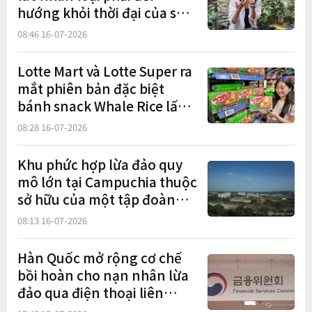
hướng khỏi thời đại của sự
thù ghét"
08:46 16-07-2026
Lotte Mart và Lotte Super ra
mắt phiên bản đặc biệt
bánh snack Whale Rice lấy
cảm hứng từ Di sản thế giới
08:28 16-07-2026
Bangudae
Khu phức hợp lừa đảo quy
mô lớn tại Campuchia thuộc
sở hữu của một tập đoàn
bất động sản nổi tiếng
08:13 16-07-2026
Hàn Quốc mở rộng cơ chế
bồi hoàn cho nạn nhân lừa
đảo qua điện thoại liên
quan đến tiền mã hóa