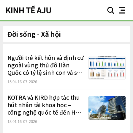
search
nav
button
button
Đời sống - Xã hội
Người trẻ kết hôn và định cư
ngoài vùng thủ đô Hàn
Quốc có tỷ lệ sinh con và sở
hữu nhà cao hơn, nhưng xu
15:04 16-07-2026
hướng tập trung về Seoul
vẫn tiếp diễn
KOTRA và KIRD hợp tác thu
hút nhân tài khoa học –
công nghệ quốc tế đến Hàn
Quốc
13:01 16-07-2026