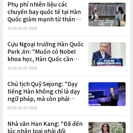
Phụ phí nhiên liệu các
chuyến bay quốc tế tại Hàn
Quốc giảm mạnh từ tháng
8, vé khứ hồi có thể rẻ hơn
10:54 16-07-2026
gần 170.000 won
Cựu Ngoại trưởng Hàn Quốc
Park Jin: "Muốn có Nobel
khoa học, Hàn Quốc cần
luật nền tảng về ngoại giao
10:23 16-07-2026
khoa học"
Chủ tịch Quỹ Sejong: "Dạy
tiếng Hàn không chỉ là dạy
ngữ pháp, mà còn phải
truyền tải cách người Hàn
09:35 16-07-2026
suy nghĩ"
Nhà văn Han Kang: "Đã đến
lúc nhân loại phải đổi