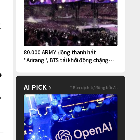
,
80.000 ARMY đồng thanh hát
"Arirang", BTS tái khởi động chặng
lưu diễn Bắc Mỹ tại New York – New
o
Jersey
AI PICK
* Bản dịch tự động bởi AI.
a