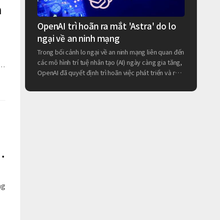
à
OpenAI trì hoãn ra mắt 'Astra' do lo
ngại về an ninh mạng
Trong bối cảnh lo ngại về an ninh mạng liên quan đến
các mô hình trí tuệ nhân tạo (AI) ngày càng gia tăng,
OpenAI đã quyết định trì hoãn việc phát triển và ra
.
mắt mô hình AI thế hệ tiếp theo mang tên 'Astra'.
OpenAI cho biết vào ngày 7 tháng 8 (giờ địa
phương) rằng trong một đánh giá an toàn nội bộ
gần đây, mô hình 'Astra' có khả năng vượt trội hơn
nhiều so với các mô hình hiện tại trong lĩnh vực lập
trình và an ninh mạng, và có thể đạt đến cấp độ
'nguy hiểm' (Critical) theo tiêu chuẩn n
í
ng
ở