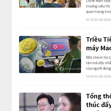
Lotte Mart tiếp
trương siêu thị
quan trọng trong
đó, hệ thống Lo
07:15 02-08-2026
TP. Hồ Chí Minh
Triều Ti
máy Mac
Một nhóm tin tặ
tán mã độc nhắ
của người dùng.
10:09 01-08-2026
Tổng th
thúc đẩy