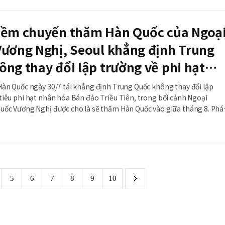
hềm chuyến thăm Hàn Quốc của Ngoạ
Vương Nghị, Seoul khẳng định Trung
ng thay đổi lập trường về phi hạt
a bán đảo Triều Tiên
Hàn Quốc ngày 30/7 tái khẳng định Trung Quốc không thay đổi lập
tiêu phi hạt nhân hóa Bán đảo Triều Tiên, trong bối cảnh Ngoại
ốc Vương Nghị được cho là sẽ thăm Hàn Quốc vào giữa tháng 8. Phát
ọp báo thường kỳ, người phát ngôn Bộ Ngoại giao Hàn Quốc Park Il ch
n duy trì lập trườn
next
5
6
7
8
9
10