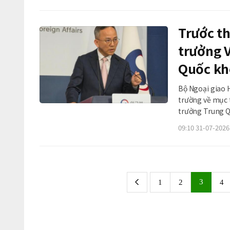
Trước t
trưởng 
Quốc khô
nhân hó
Bộ Ngoại giao 
trường về mục 
trưởng Trung Qu
biểu tại cuộc h
09:10 31-07-2026
biết Bắc Kinh vẫ
3
1
2
4
previous