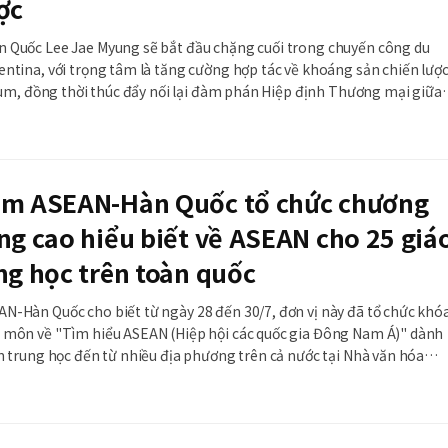
ợc
 Quốc Lee Jae Myung sẽ bắt đầu chặng cuối trong chuyến công du
ntina, với trọng tâm là tăng cường hợp tác về khoáng sản chiến lược
hium, đồng thời thúc đẩy nối lại đàm phán Hiệp định Thương mại giữa
trường chung Nam Mỹ (Mercosur). Đây là chuyến thăm song
n của một Tổng thống Hàn Quốc tới Argent
âm ASEAN-Hàn Quốc tổ chức chương
ng cao hiểu biết về ASEAN cho 25 giá
ng học trên toàn quốc
N-Hàn Quốc cho biết từ ngày 28 đến 30/7, đơn vị này đã tổ chức khó
 môn về "Tìm hiểu ASEAN (Hiệp hội các quốc gia Đông Nam Á)" dành
n trung học đến từ nhiều địa phương trên cả nước tại Nhà văn hóa
n thức của giáo