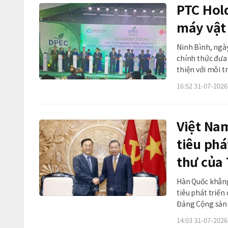
PTC Hol
máy vật 
Ninh Bình, ngà
chính thức đưa
thiện với môi t
dấu bước phát 
16:52 31-07-2026
Sự kiện
Việt Na
tiêu phá
thư của
thư Tô 
Hàn Quốc khẳng
tiêu phát triể
Đảng Cộng sản 
rộng hợp tác tr
14:03 31-07-2026
dựa trên nền tả