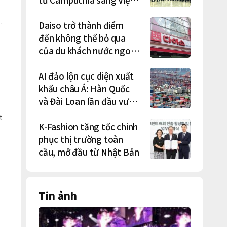
Nam lần lượt sa lưới
Daiso trở thành điểm
là
đến không thể bỏ qua
của du khách nước ngoài
tại Hàn Quốc
AI đảo lộn cục diện xuất
khẩu châu Á: Hàn Quốc
và Đài Loan lần đầu vượt
Nhật Bản
t
K-Fashion tăng tốc chinh
phục thị trường toàn
cầu, mở đầu từ Nhật Bản
Tin ảnh