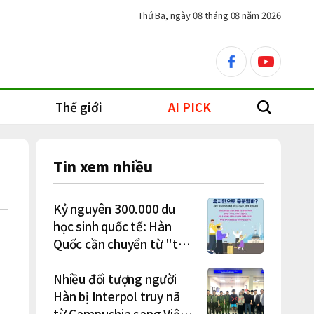
Thứ Ba, ngày 08 tháng 08 năm 2026
facebook
youtube
Thế giới
AI PICK
search
Tin xem nhiều
Kỷ nguyên 300.000 du
học sinh quốc tế: Hàn
Quốc cần chuyển từ "thu
hút" sang "học tập –
việc làm – định cư"
Nhiều đối tượng người
Hàn bị Interpol truy nã
từ Campuchia sang Việt