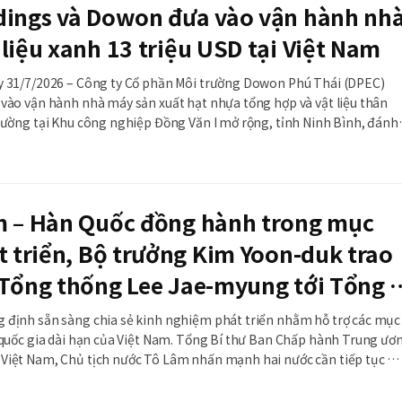
dings và Dowon đưa vào vận hành nh
liệu xanh 13 triệu USD tại Việt Nam
y 31/7/2026 – Công ty Cổ phần Môi trường Dowon Phú Thái (DPEC)
 vào vận hành nhà máy sản xuất hạt nhựa tổng hợp và vật liệu thân
rường tại Khu công nghiệp Đồng Văn I mở rộng, tỉnh Ninh Bình, đánh
triển mới trong hợp tác công nghiệp xanh giữa Việt Nam và Hàn Quốc
m – Hàn Quốc đồng hành trong mục
t triển, Bộ trưởng Kim Yoon-duk trao
 Tổng thống Lee Jae-myung tới Tổng B
Lâm
 định sẵn sàng chia sẻ kinh nghiệm phát triển nhằm hỗ trợ các mục
n quốc gia dài hạn của Việt Nam. Tổng Bí thư Ban Chấp hành Trung ươ
Việt Nam, Chủ tịch nước Tô Lâm nhấn mạnh hai nước cần tiếp tục m
ong các lĩnh vực kinh tế, đầu tư, khoa học công nghệ và cơ sở hạ tầng
ng quan hệ Đối tác chiến lượ