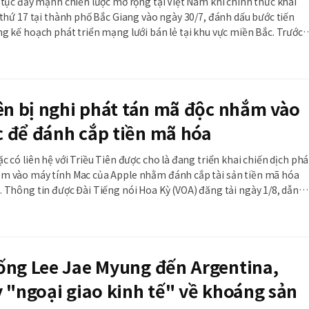
 tục đẩy mạnh chiến lược mở rộng tại Việt Nam khi chính thức khai
 thứ 17 tại thành phố Bắc Giang vào ngày 30/7, đánh dấu bước tiến
 kế hoạch phát triển mạng lưới bán lẻ tại khu vực miền Bắc. Trước
tte Mart chủ yếu tập trung phát triển tại khu vực phía Nam, đặc biệt 
. Sau khi đưa vào hoạt động hai siê
ên bị nghi phát tán mã độc nhắm vào
 để đánh cắp tiền mã hóa
c có liên hệ với Triều Tiên được cho là đang triển khai chiến dịch phá
m vào máy tính Mac của Apple nhằm đánh cắp tài sản tiền mã hóa
 Thông tin được Đài Tiếng nói Hoa Kỳ (VOA) đăng tải ngày 1/8, dẫn
báo cáo mới nhất của công ty an ninh mạng Mỹ AllSecure. Theo báo cá
ống Lee Jae Myung đến Argentina,
 "ngoại giao kinh tế" về khoáng sản