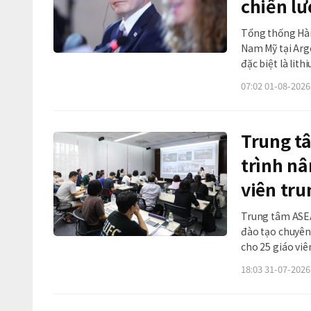
chiến lư
Tổng thống Hàn
Nam Mỹ tại Arge
đặc biệt là lit
Hàn Quốc và Khối Thị 
07:02 01-08-2026
phương đầu tiê
Trung t
trình nâ
viên tru
Trung tâm ASEA
đào tạo chuyên
cho 25 giáo viê
ASEAN KF ở Busan. Chương trình được triển khai nhằm nâng cao nhậ
18:03 31-07-2026
vi&ec